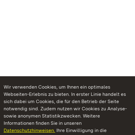
Wir verwenden Cookies, um Ihnen ein optimales
Webseiten-Erlebnis zu bieten. In erster Linie handelt es
Kommen. Staunen. Genießen.
sich dabei um Cookies, die für den Betrieb der Seite
notwendig sind. Zudem nutzen wir Cookies zu Analyse-
sowie anonymen Statistikzwecken. Weitere
Informationen finden Sie in unseren
Datenschutzhinweisen.
Ihre Einwilligung in die
Staatliche Schlösser und Gärten Baden‑Württemberg