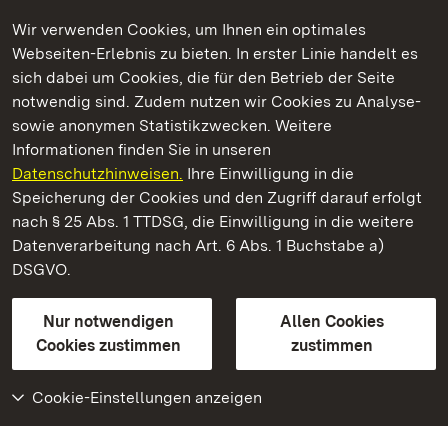
Wir verwenden Cookies, um Ihnen ein optimales
Webseiten-Erlebnis zu bieten. In erster Linie handelt es
Kommen. Staunen. Genießen.
sich dabei um Cookies, die für den Betrieb der Seite
notwendig sind. Zudem nutzen wir Cookies zu Analyse-
sowie anonymen Statistikzwecken. Weitere
Informationen finden Sie in unseren
Datenschutzhinweisen.
Ihre Einwilligung in die
Staatliche Schlösser und Gärten Baden‑Württemberg
Speicherung der Cookies und den Zugriff darauf erfolgt
nach § 25 Abs. 1 TTDSG, die Einwilligung in die weitere
Staatliche Schlösser und Gärten Baden-Württemberg
Datenverarbeitung nach Art. 6 Abs. 1 Buchstabe a)
DSGVO.
Kontakt
FAQ
Impressum
Datenschutz
Gebärdensprache
Leichte Sprache
Erklärung zur Barrierefreiheit
Nur notwendigen
Allen Cookies
BITV-konform (geprüfte Seiten)
Cookies zustimmen
zustimmen
Cookie-Einstellungen anzeigen
Weiteres
Portal
Monumente