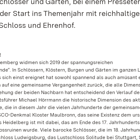
chlösser und Gärten, bei einem Pressete
 der Start ins Themenjahr mit reichhaltig
 Schloss und Ehrenhof.
R
ttemberg widmen sich 2019 der spannungsreichen
de“. In Schlössern, Klöstern, Burgen und Gärten im ganzen 
 sich einst ereignet hat sowohl spannend als auch amüsant e
n auf eine gemeinsame Vergangenheit zurück, die alle Dimen
ziehung der beiden Nachbarn hat entscheidend den Verlauf de
sführer Michael Hörrmann die historische Dimension des akt
, die in diesem Jahr die vielen Jahrhunderte der gemeinsa
CO-Denkmal Kloster Maulbronn, das seine Existenz dem urs
 Heidelberg ist mit dabei, das am Ende des 17. Jahrhunderts
ossruinen wurde. Viele barocke Schlösser, die im 18. Jahrhun
loss Ludwigsburg, das Lustschloss Solitude bei Stuttgart, 