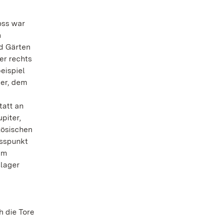
oss war
n
nd Gärten
er rechts
eispiel
ter, dem
tatt an
piter,
zösischen
usspunkt
im
slager
h die Tore