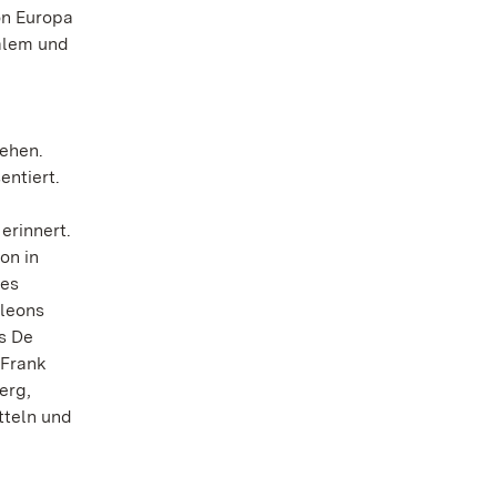
on Europa
Salem und
gehen.
entiert.
erinnert.
on in
des
oleons
s De
 Frank
erg,
tteln und