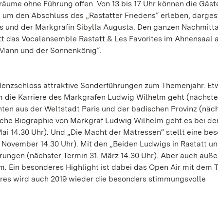
räume ohne Führung offen. Von 13 bis 17 Uhr können die Gäst
 um den Abschluss des „Rastatter Friedens“ erleben, dargest
is und der Markgräfin Sibylla Augusta. Den ganzen Nachmitt
tritt das Vocalensemble Rastatt & Les Favorites im Ahnensaal 
 Mann und der Sonnenkönig“.
denzschloss attraktive Sonderführungen zum Themenjahr. Et
um die Karriere des Markgrafen Ludwig Wilhelm geht (nächste
hten aus der Weltstadt Paris und der badischen Provinz (näc
ische Biographie von Markgraf Ludwig Wilhelm geht es bei de
Mai 14.30 Uhr). Und „Die Macht der Mätressen“ stellt eine be
. November 14.30 Uhr). Mit den „Beiden Ludwigs in Rastatt u
hrungen (nächster Termin 31. März 14.30 Uhr). Aber auch auß
em. Ein besonderes Highlight ist dabei das Open Air mit dem 
res wird auch 2019 wieder die besonders stimmungsvolle