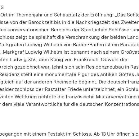
ES
r Ort im Themenjahr und Schauplatz der Eröffnung: „Das Schl
isse von der Barockzeit bis in die Nachkriegszeit des Zweite
in des konservatorischen Bereichs der Staatlichen Schlösser u
Schloss zeigt beispielhaft die Verschränkung der beiden Länd
Markgrafen Ludwig Wilhelm von Baden-Baden ist ein Paradeb
“. Markgraf Ludwig Wilhelm ist benannt nach seinem Großva
ten Ludwig XIV., dem König von Frankreich. Obwohl die
reich gezeichnet war, lehnt sich sein Residenzneubau in Ras
 Residenz steht eine monumentale Figur des antiken Gottes Ju
s gleich auf der anderen Rheinseite beginnt. Die deutsch-fran
Residenzschloss der Rastatter Friede unterzeichnet, ein Schl
eiten Weltkrieg richtete die französische Militärverwaltung 
r dem viele Verantwortliche für die deutschen Konzentration
 begangen mit einem Festakt im Schloss. Ab 13 Uhr öffnen sic