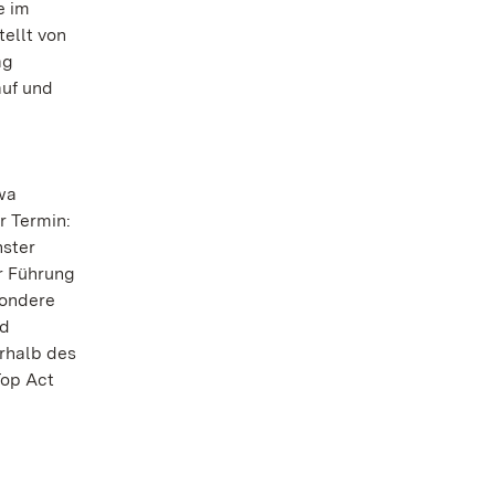
e im
ellt von
ag
auf und
wa
r Termin:
hster
r Führung
sondere
nd
erhalb des
Top Act