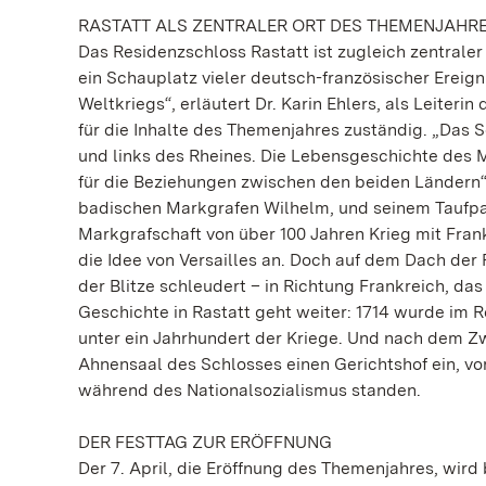
RASTATT ALS ZENTRALER ORT DES THEMENJAHR
Das Residenzschloss Rastatt ist zugleich zentrale
ein Schauplatz vieler deutsch-französischer Ereign
Weltkriegs“, erläutert Dr. Karin Ehlers, als Leiter
für die Inhalte des Themenjahres zuständig. „Das 
und links des Rheines. Die Lebensgeschichte des 
für die Beziehungen zwischen den beiden Ländern
badischen Markgrafen Wilhelm, und seinem Taufpa
Markgrafschaft von über 100 Jahren Krieg mit Frank
die Idee von Versailles an. Doch auf dem Dach der
der Blitze schleudert – in Richtung Frankreich, da
Geschichte in Rastatt geht weiter: 1714 wurde im 
unter ein Jahrhundert der Kriege. Und nach dem Zw
Ahnensaal des Schlosses einen Gerichtshof ein, vo
während des Nationalsozialismus standen.
DER FESTTAG ZUR ERÖFFNUNG
Der 7. April, die Eröffnung des Themenjahres, wird