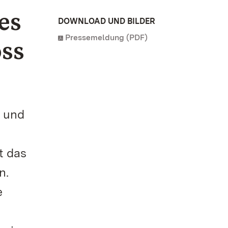
es
DOWNLOAD UND BILDER
Pressemeldung (PDF)
oss
– und
t das
n.
e