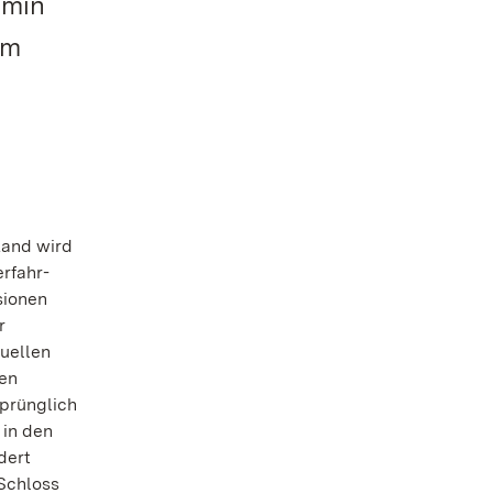
rmin
em
Land wird
rfahr-
sionen
r
uellen
men
prünglich
 in den
dert
Schloss