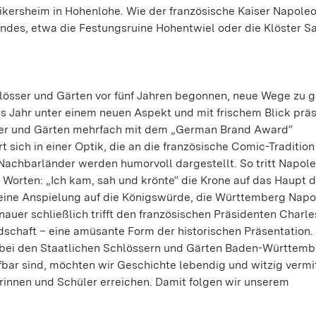
kersheim in Hohenlohe. Wie der französische Kaiser Napole
andes, etwa die Festungsruine Hohentwiel oder die Klöster 
lösser und Gärten vor fünf Jahren begonnen, neue Wege zu 
s Jahr unter einem neuen Aspekt und mit frischem Blick präs
ser und Gärten mehrfach mit dem „German Brand Award“
sich in einer Optik, die an die französische Comic-Tradition 
achbarländer werden humorvoll dargestellt. So tritt Napole
 Worten: „Ich kam, sah und krönte“ die Krone auf das Haupt 
– eine Anspielung auf die Königswürde, die Württemberg Nap
uer schließlich trifft den französischen Präsidenten Charle
schaft – eine amüsante Form der historischen Präsentation.
 bei den Staatlichen Schlössern und Gärten Baden-Württemb
ufbar sind, möchten wir Geschichte lebendig und witzig vermi
rinnen und Schüler erreichen. Damit folgen wir unserem