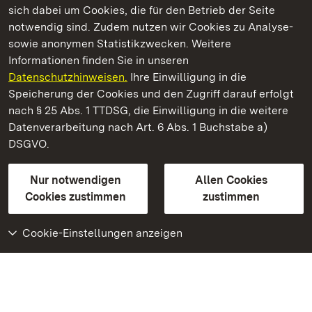
sich dabei um Cookies, die für den Betrieb der Seite
notwendig sind. Zudem nutzen wir Cookies zu Analyse-
sowie anonymen Statistikzwecken. Weitere
Informationen finden Sie in unseren
Datenschutzhinweisen.
Ihre Einwilligung in die
Staatliche Schlösser und Gärten Baden‑Württemberg
Speicherung der Cookies und den Zugriff darauf erfolgt
nach § 25 Abs. 1 TTDSG, die Einwilligung in die weitere
Staatliche Schlösser und Gärten Baden-Württemberg
Datenverarbeitung nach Art. 6 Abs. 1 Buchstabe a)
DSGVO.
Kontakt
FAQ
Impressum
Datenschutz
Gebärdensprache
Leichte Sprache
Erklärung zur Barrierefreiheit
Nur notwendigen
Allen Cookies
BITV-konform (geprüfte Seiten)
Cookies zustimmen
zustimmen
Cookie-Einstellungen anzeigen
Weiteres
Portal
Monumente
Besuchen Sie uns auf
Facebook
Besuchen Sie uns auf