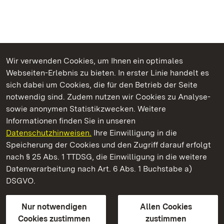
Wir verwenden Cookies, um Ihnen ein optimales
Webseiten-Erlebnis zu bieten. In erster Linie handelt es
Kommen. Staunen. Genießen.
sich dabei um Cookies, die für den Betrieb der Seite
notwendig sind. Zudem nutzen wir Cookies zu Analyse-
sowie anonymen Statistikzwecken. Weitere
Informationen finden Sie in unseren
Datenschutzhinweisen.
Ihre Einwilligung in die
Staatliche Schlösser und Gärten Baden‑Württemberg
Speicherung der Cookies und den Zugriff darauf erfolgt
nach § 25 Abs. 1 TTDSG, die Einwilligung in die weitere
Staatliche Schlösser und Gärten Baden-Württemberg
Datenverarbeitung nach Art. 6 Abs. 1 Buchstabe a)
DSGVO.
Kontakt
FAQ
Impressum
Datenschutz
Gebärdensprache
Leichte Sprache
Erklärung zur Barrierefreiheit
Nur notwendigen
Allen Cookies
BITV-konform (geprüfte Seiten)
Cookies zustimmen
zustimmen