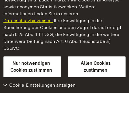
sowie anonymen Statistikzwecken. Weitere
Informationen finden Sie in unseren
Datenschutzhinweisen.
Ihre Einwilligung in die
Staatliche Schlösser und Gärten Baden‑Württemberg
Speicherung der Cookies und den Zugriff darauf erfolgt
nach § 25 Abs. 1 TTDSG, die Einwilligung in die weitere
Staatliche Schlösser und Gärten Baden-Württemberg
Datenverarbeitung nach Art. 6 Abs. 1 Buchstabe a)
DSGVO.
Kontakt
FAQ
Impressum
Datenschutz
Gebärdensprache
Leichte Sprache
Erklärung zur Barrierefreiheit
Nur notwendigen
Allen Cookies
BITV-konform (geprüfte Seiten)
Cookies zustimmen
zustimmen
Cookie-Einstellungen anzeigen
Weiteres
Portal
Monumente
Besuchen Sie uns auf
Facebook
Besuchen Sie uns auf
Instagram
Besuchen Sie uns auf