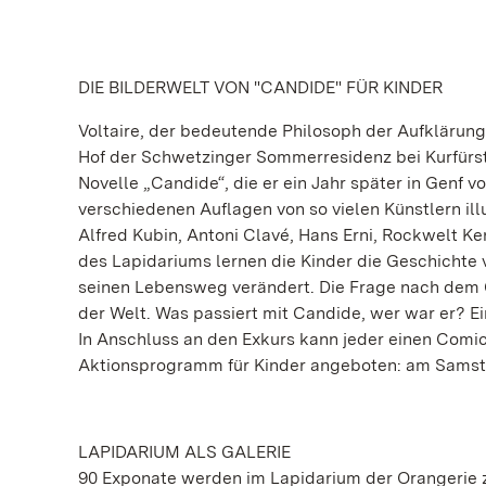
DIE BILDERWELT VON "CANDIDE" FÜR KINDER
Voltaire, der bedeutende Philosoph der Aufklärung
Hof der Schwetzinger Sommerresidenz bei Kurfürst 
Novelle „Candide“, die er ein Jahr später in Genf v
verschiedenen Auflagen von so vielen Künstlern illu
Alfred Kubin, Antoni Clavé, Hans Erni, Rockwelt K
des Lapidariums lernen die Kinder die Geschichte
seinen Lebensweg verändert. Die Frage nach dem 
der Welt. Was passiert mit Candide, wer war er? Ei
In Anschluss an den Exkurs kann jeder einen Comic
Aktionsprogramm für Kinder angeboten: am Samstag
LAPIDARIUM ALS GALERIE
90 Exponate werden im Lapidarium der Orangerie z