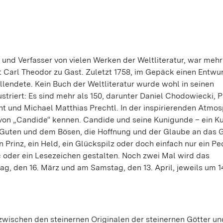
 und Verfasser von vielen Werken der Weltliteratur, war me
Carl Theodor zu Gast. Zuletzt 1758, im Gepäck einen Entwur
ollendete. Kein Buch der Weltliteratur wurde wohl in seinen
striert: Es sind mehr als 150, darunter Daniel Chodowiecki, P
ent und Michael Matthias Prechtl. In der inspirierenden Atmo
 von „Candide“ kennen. Candide und seine Kunigunde – ein K
Guten und dem Bösen, die Hoffnung und der Glaube an das G
n Prinz, ein Held, ein Glückspilz oder doch einfach nur ein P
 oder ein Lesezeichen gestalten. Noch zwei Mal wird das
, den 16. März und am Samstag, den 13. April, jeweils um 14
wischen den steinernen Originalen der steinernen Götter u