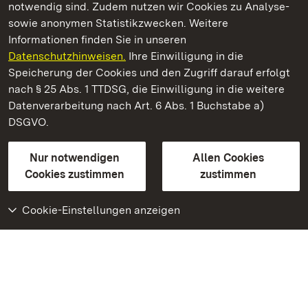
notwendig sind. Zudem nutzen wir Cookies zu Analyse-
sowie anonymen Statistikzwecken. Weitere
Informationen finden Sie in unseren
Datenschutzhinweisen.
Ihre Einwilligung in die
Staatliche Schlösser und Gärten Baden‑Württemberg
Speicherung der Cookies und den Zugriff darauf erfolgt
nach § 25 Abs. 1 TTDSG, die Einwilligung in die weitere
Staatliche Schlösser und Gärten Baden-Württemberg
Datenverarbeitung nach Art. 6 Abs. 1 Buchstabe a)
DSGVO.
Kontakt
FAQ
Impressum
Datenschutz
Gebärdensprache
Leichte Sprache
Erklärung zur Barrierefreiheit
Nur notwendigen
Allen Cookies
BITV-konform (geprüfte Seiten)
Cookies zustimmen
zustimmen
Cookie-Einstellungen anzeigen
Weiteres
Portal
Monumente
Besuchen Sie uns auf
Facebook
Besuchen Sie uns auf
Instagram