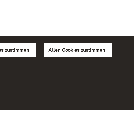
es zustimmen
Allen Cookies zustimmen
d Gärten
Weiteres
Portal
Monumente
Besuchen Sie uns auf Facebook
Besuchen Sie uns auf Instagram