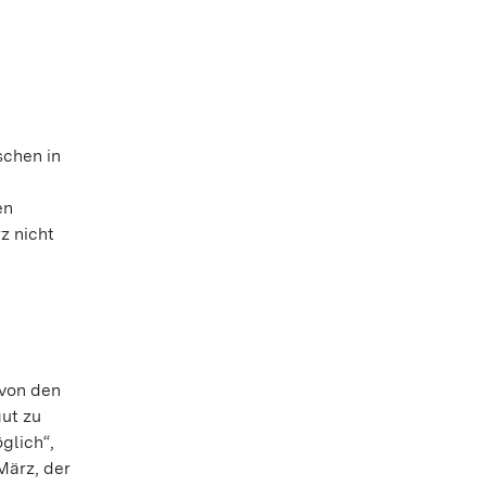
schen in
en
z nicht
 von den
ut zu
glich“,
März, der