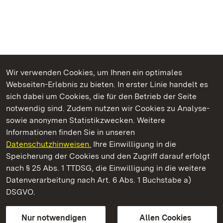
Wir verwenden Cookies, um Ihnen ein optimales
Webseiten-Erlebnis zu bieten. In erster Linie handelt es
Kommen. Staunen. Genießen.
sich dabei um Cookies, die für den Betrieb der Seite
notwendig sind. Zudem nutzen wir Cookies zu Analyse-
sowie anonymen Statistikzwecken. Weitere
Informationen finden Sie in unseren
Datenschutzhinweisen.
Ihre Einwilligung in die
Staatliche Schlösser und Gärten Baden‑Württemberg
Speicherung der Cookies und den Zugriff darauf erfolgt
nach § 25 Abs. 1 TTDSG, die Einwilligung in die weitere
Staatliche Schlösser und Gärten Baden-Württemberg
Datenverarbeitung nach Art. 6 Abs. 1 Buchstabe a)
DSGVO.
Kontakt
FAQ
Impressum
Datenschutz
Gebärdensprache
Leichte Sprache
Erklärung zur Barrierefreiheit
Nur notwendigen
Allen Cookies