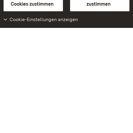
BITV-konform (geprüfte Seiten)
Cookies zustimmen
zustimmen
Cookie-Einstellungen anzeigen
Weiteres
Portal
Monumente
Besuchen Sie uns auf
Facebook
Besuchen Sie uns auf
Instagram
Besuchen Sie uns auf
Youtube
Lernen Sie unsere Apps
kennen
Google Play Store
App Store für iPhone