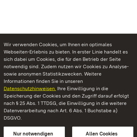
Wir verwenden Cookies, um Ihnen ein optimales
Webseiten-Erlebnis zu bieten. In erster Linie handelt es
Kommen. Staunen. Genießen.
sich dabei um Cookies, die für den Betrieb der Seite
notwendig sind. Zudem nutzen wir Cookies zu Analyse-
sowie anonymen Statistikzwecken. Weitere
Informationen finden Sie in unseren
Datenschutzhinweisen.
Ihre Einwilligung in die
Staatliche Schlösser und Gärten Baden‑Württemberg
Speicherung der Cookies und den Zugriff darauf erfolgt
nach § 25 Abs. 1 TTDSG, die Einwilligung in die weitere
Staatliche Schlösser und Gärten Baden-Württemberg
Datenverarbeitung nach Art. 6 Abs. 1 Buchstabe a)
DSGVO.
Kontakt
FAQ
Impressum
Datenschutz
Gebärdensprache
Leichte Sprache
Erklärung zur Barrierefreiheit
Nur notwendigen
Allen Cookies