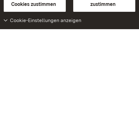
BITV-konform (geprüfte Seiten)
Cookies zustimmen
zustimmen
Cookie-Einstellungen anzeigen
Weiteres
Portal
Monumente
Besuchen Sie uns auf
Facebook
Besuchen Sie uns auf
Instagram
Besuchen Sie uns auf
Youtube
Lernen Sie unsere Apps
kennen
Google Play Store
App Store für iPhone