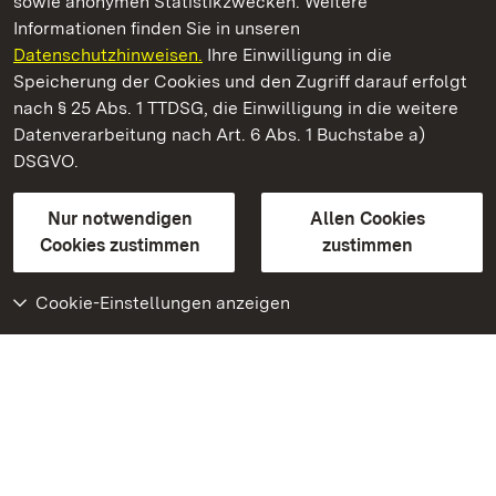
sowie anonymen Statistikzwecken. Weitere
Informationen finden Sie in unseren
Datenschutzhinweisen.
Ihre Einwilligung in die
Staatliche Schlösser und Gärten Baden‑Württemberg
Speicherung der Cookies und den Zugriff darauf erfolgt
nach § 25 Abs. 1 TTDSG, die Einwilligung in die weitere
Staatliche Schlösser und Gärten Baden-Württemberg
Datenverarbeitung nach Art. 6 Abs. 1 Buchstabe a)
DSGVO.
Kontakt
FAQ
Impressum
Datenschutz
Gebärdensprache
Leichte Sprache
Erklärung zur Barrierefreiheit
Nur notwendigen
Allen Cookies
BITV-konform (geprüfte Seiten)
Cookies zustimmen
zustimmen
Cookie-Einstellungen anzeigen
Weiteres
Portal
Monumente
Besuchen Sie uns auf
Facebook
Besuchen Sie uns auf
Instagram
Besuchen Sie uns auf
Youtube