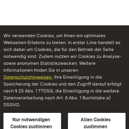
Wir verwenden Cookies, um Ihnen ein optimales
Webseiten-Erlebnis zu bieten. In erster Linie handelt es
Kommen. Staunen. Genießen.
sich dabei um Cookies, die für den Betrieb der Seite
notwendig sind. Zudem nutzen wir Cookies zu Analyse-
sowie anonymen Statistikzwecken. Weitere
Informationen finden Sie in unseren
Datenschutzhinweisen.
Ihre Einwilligung in die
Staatliche Schlösser und Gärten Baden‑Württemberg
Speicherung der Cookies und den Zugriff darauf erfolgt
nach § 25 Abs. 1 TTDSG, die Einwilligung in die weitere
Staatliche Schlösser und Gärten Baden-Württemberg
Datenverarbeitung nach Art. 6 Abs. 1 Buchstabe a)
DSGVO.
Kontakt
FAQ
Impressum
Datenschutz
Gebärdensprache
Leichte Sprache
Erklärung zur Barrierefreiheit
Nur notwendigen
Allen Cookies
BITV-konform (geprüfte Seiten)
Cookies zustimmen
zustimmen