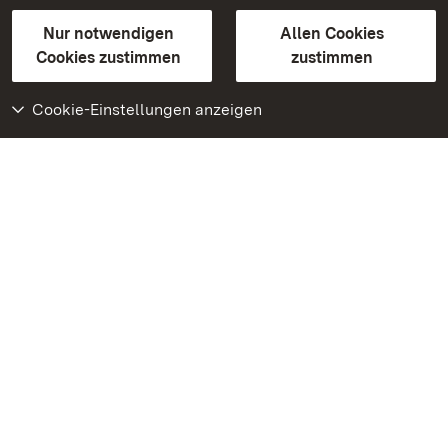
Gebärdensprache
Leichte Sprache
Erklärung zur Barrierefreiheit
Nur notwendigen
Allen Cookies
BITV-konform (geprüfte Seiten)
Cookies zustimmen
zustimmen
Cookie-Einstellungen anzeigen
Weiteres
Portal
Monumente
Besuchen Sie uns auf
Facebook
Besuchen Sie uns auf
Instagram
Besuchen Sie uns auf
Youtube
Lernen Sie unsere Apps
kennen
Google Play Store
App Store für iPhone