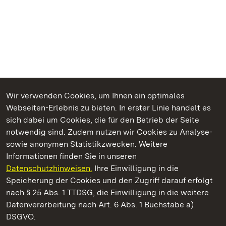
Wir verwenden Cookies, um Ihnen ein optimales
Webseiten-Erlebnis zu bieten. In erster Linie handelt es
Kommen. Staunen. Genießen.
sich dabei um Cookies, die für den Betrieb der Seite
notwendig sind. Zudem nutzen wir Cookies zu Analyse-
sowie anonymen Statistikzwecken. Weitere
Informationen finden Sie in unseren
Datenschutzhinweisen.
Ihre Einwilligung in die
Staatliche Schlösser und Gärten Baden‑Württemberg
Speicherung der Cookies und den Zugriff darauf erfolgt
nach § 25 Abs. 1 TTDSG, die Einwilligung in die weitere
Staatliche Schlösser und Gärten Baden-Württemberg
Datenverarbeitung nach Art. 6 Abs. 1 Buchstabe a)
DSGVO.
Kontakt
FAQ
Impressum
Datenschutz