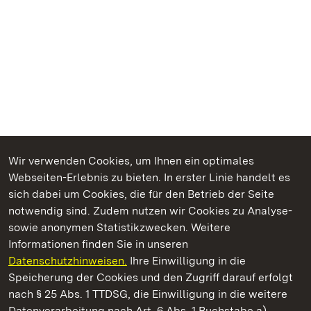
Wir verwenden Cookies, um Ihnen ein optimales
Webseiten-Erlebnis zu bieten. In erster Linie handelt es
Kommen. Staunen. Genießen.
sich dabei um Cookies, die für den Betrieb der Seite
notwendig sind. Zudem nutzen wir Cookies zu Analyse-
sowie anonymen Statistikzwecken. Weitere
Informationen finden Sie in unseren
Datenschutzhinweisen.
Ihre Einwilligung in die
Staatliche Schlösser und Gärten Baden‑Württemberg
Speicherung der Cookies und den Zugriff darauf erfolgt
nach § 25 Abs. 1 TTDSG, die Einwilligung in die weitere
Staatliche Schlösser und Gärten Baden-Württemberg
Datenverarbeitung nach Art. 6 Abs. 1 Buchstabe a)