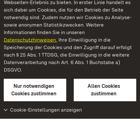
Webseiten-Erlebnis zu bieten. In erster Linie handelt es
Kommen. Staunen. Genießen.
sich dabei um Cookies, die für den Betrieb der Seite
notwendig sind. Zudem nutzen wir Cookies zu Analyse-
sowie anonymen Statistikzwecken. Weitere
Informationen finden Sie in unseren
Datenschutzhinweisen.
Ihre Einwilligung in die
Staatliche Schlösser und Gärten Baden‑Württemberg
Speicherung der Cookies und den Zugriff darauf erfolgt
nach § 25 Abs. 1 TTDSG, die Einwilligung in die weitere
Staatliche Schlösser und Gärten Baden-Württemberg
Datenverarbeitung nach Art. 6 Abs. 1 Buchstabe a)
DSGVO.
Kontakt
FAQ
Impressum
Datenschutz
Gebärdensprache
Leichte Sprache
Erklärung zur Barrierefreiheit
Nur notwendigen
Allen Cookies
BITV-konform (geprüfte Seiten)
Cookies zustimmen
zustimmen
Cookie-Einstellungen anzeigen
Weiteres
Portal
Monumente
Besuchen Sie uns auf
Facebook