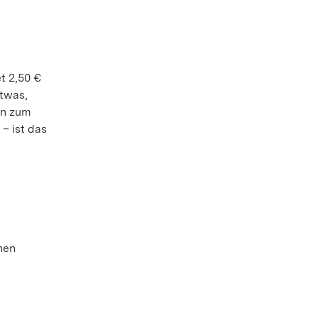
t 2,50 €
etwas,
en zum
– ist das
hen