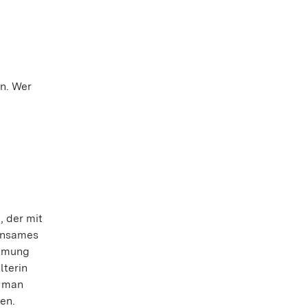
n. Wer
, der mit
einsames
immung
lterin
n man
en.