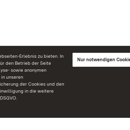
seiten-Erlebnis zu bieten. In
Nur notwendigen Cooki
für den Betrieb der Seite
lyse- sowie anonymen
 in unseren
peicherung der Cookies und den
inwilligung in die weitere
) DSGVO.
Staatliche Schlösser un
Baden-Württemberg
Kontakt
FAQ