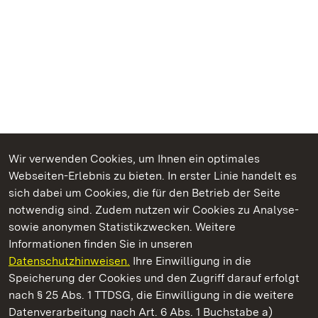
Wir verwenden Cookies, um Ihnen ein optimales
Webseiten-Erlebnis zu bieten. In erster Linie handelt es
Kommen. Staunen. Genießen.
sich dabei um Cookies, die für den Betrieb der Seite
notwendig sind. Zudem nutzen wir Cookies zu Analyse-
sowie anonymen Statistikzwecken. Weitere
Informationen finden Sie in unseren
Datenschutzhinweisen.
Ihre Einwilligung in die
Staatliche Schlösser und Gärten Baden‑Württemberg
Speicherung der Cookies und den Zugriff darauf erfolgt
nach § 25 Abs. 1 TTDSG, die Einwilligung in die weitere
Staatliche Schlösser und Gärten Baden-Württemberg
Datenverarbeitung nach Art. 6 Abs. 1 Buchstabe a)