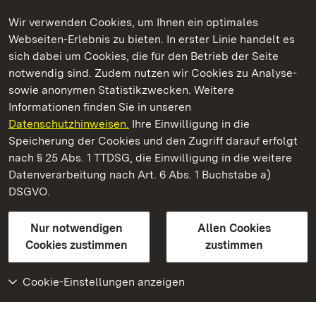
Wir verwenden Cookies, um Ihnen ein optimales
Webseiten-Erlebnis zu bieten. In erster Linie handelt es
Kommen. Staunen. Genießen.
sich dabei um Cookies, die für den Betrieb der Seite
notwendig sind. Zudem nutzen wir Cookies zu Analyse-
sowie anonymen Statistikzwecken. Weitere
Informationen finden Sie in unseren
Datenschutzhinweisen.
Ihre Einwilligung in die
Staatliche Schlösser und Gärten Baden‑Württemberg
Speicherung der Cookies und den Zugriff darauf erfolgt
nach § 25 Abs. 1 TTDSG, die Einwilligung in die weitere
Staatliche Schlösser und Gärten Baden-Württemberg
Datenverarbeitung nach Art. 6 Abs. 1 Buchstabe a)
DSGVO.
Kontakt
FAQ
Impressum
Datenschutz
Gebärdensprache
Leichte Sprache
Erklärung zur Barrierefreiheit
Nur notwendigen
Allen Cookies
BITV-konform (geprüfte Seiten)
Cookies zustimmen
zustimmen
Cookie-Einstellungen anzeigen
Weiteres
Portal
Monumente