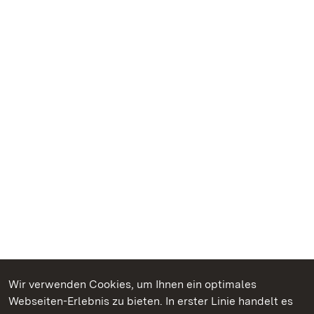
Wir verwenden Cookies, um Ihnen ein optimales
Webseiten-Erlebnis zu bieten. In erster Linie handelt es
Kommen. Staunen. Genießen.