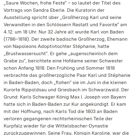
„Saure Wochen, frohe Feste“ – so lautet der Titel des
Vortrags von Sandra Eberle. Die Kuratorin der
Ausstellung spricht über „Großherzog Karl und seine
Verwandten in den Schlössern Rastatt und Favorite“ am
4.12. um 18 Uhr. Nur 32 Jahre alt wurde Karl von Baden
(1786–1818). Der zweite badische Großherzog, Ehemann
von Napoleons Adoptivtochter Stéphanie, hatte
„Brustwassersucht“. Er gehe „augenscheinlich dem
Grabe zu“, berichtete eine Hofdame seiner Schwester
schon Anfang 1818. Den Frühling und Sommer 1818
verbrachte das großherzogliche Paar Karl und Stéphanie
in Baden-Baden, doch „flohen“ sie im Juni in die kleinen
Kurorte Rippoldsau und Griesbach im Schwarzwald. Der
Grund: Karls Schwager König Max I. Joseph von Bayern
hatte sich in Baden-Baden zur Kur angekündigt. Er kam
mit der Hoffnung, nach Karls Tod die 1803 an Baden
verloren gegangenen rechtsrheinischen Teile der
Kurpfalz wieder für die Wittelsbacher-Dynastie
zurückzugewinnen. Seine Frau, Königin Karoline, war die