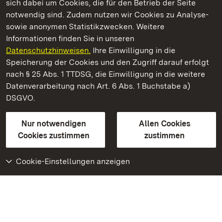
sich dabei um Cookies, die für den Betrieb der Seite
notwendig sind. Zudem nutzen wir Cookies zu Analyse-
sowie anonymen Statistikzwecken. Weitere
Informationen finden Sie in unseren
Datenschutzhinweisen.
Ihre Einwilligung in die
Staatliche Schlösser und Gärten Baden‑Württemberg
Speicherung der Cookies und den Zugriff darauf erfolgt
nach § 25 Abs. 1 TTDSG, die Einwilligung in die weitere
Staatliche Schlösser und Gärten Baden-Württemberg
Datenverarbeitung nach Art. 6 Abs. 1 Buchstabe a)
DSGVO.
Kontakt
FAQ
Impressum
Datenschutz
Gebärdensprache
Leichte Sprache
Erklärung zur Barrierefreiheit
Nur notwendigen
Allen Cookies
BITV-konform (geprüfte Seiten)
Cookies zustimmen
zustimmen
Cookie-Einstellungen anzeigen
Weiteres
Portal
Monumente
Besuchen Sie uns auf
Facebook
Besuchen Sie uns auf