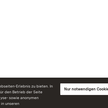
seiten-Erlebnis zu bieten. In
Nur notwendigen Cooki
für den Betrieb der Seite
lyse- sowie anonymen
 in unseren