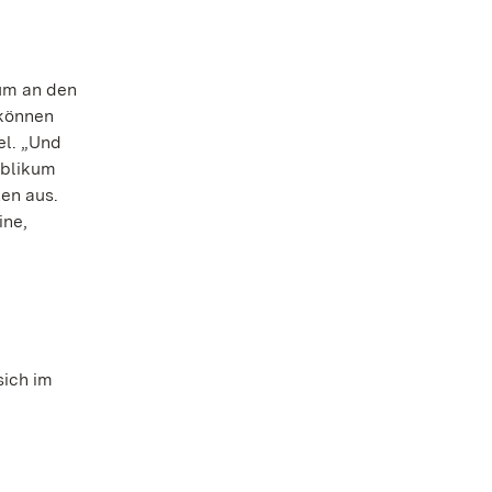
 um an den
 können
el. „Und
ublikum
en aus.
ine,
sich im