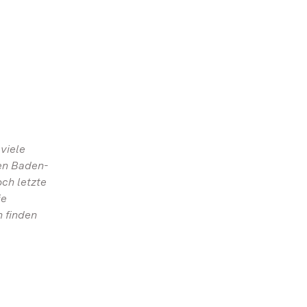
viele
ten Baden-
ch letzte
ie
n finden