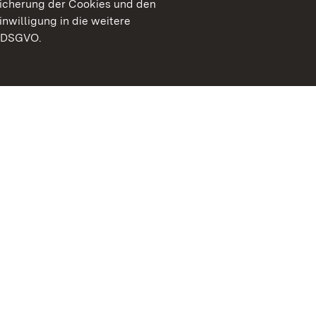
peicherung der Cookies und den
inwilligung in die weitere
) DSGVO.
Staatliche Schlösser un
Baden-Württemberg
Kontakt
FAQ
Impressum
Datenschutz
Gebärdensprache
Leichte Sprache
Erklärung zur Barrierefre
BITV-konform (geprüfte S