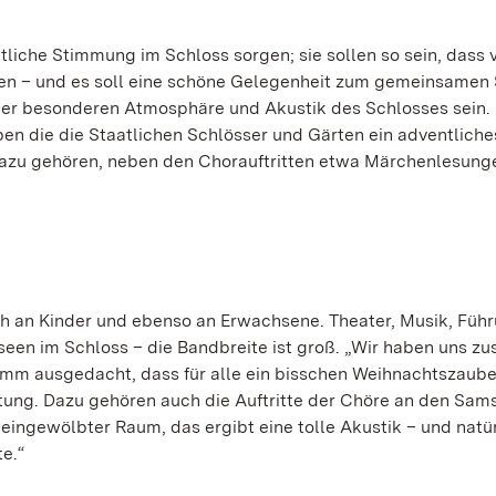
htliche Stimmung im Schloss sorgen; sie sollen so sein, dass v
en – und es soll eine schöne Gelegenheit zum gemeinsamen
 der besonderen Atmosphäre und Akustik des Schlosses sein.
n die die Staatlichen Schlösser und Gärten ein adventliche
Dazu gehören, neben den Chorauftritten etwa Märchenlesung
ch an Kinder und ebenso an Erwachsene. Theater, Musik, Füh
een im Schloss – die Bandbreite ist groß. „Wir haben uns 
amm ausgedacht, dass für alle ein bisschen Weihnachtszauber
altung. Dazu gehören auch die Auftritte der Chöre an den Sam
k eingewölbter Raum, das ergibt eine tolle Akustik – und natür
e.“