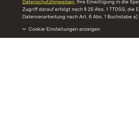
Datenschutzhinweisen.
Ihre Einwilligung in die S
Kommen. Staunen. Genießen.
Zugriff darauf erfolgt nach § 25 Abs. 1 TTDSG, die E
Datenverarbeitung nach Art. 6 Abs. 1 Buchstabe a
Cookie-Einstellungen anzeigen
Staatliche Schlösser und Gärten Baden‑Württemberg