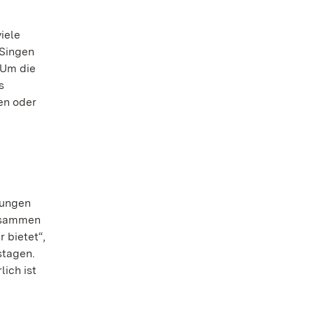
iele
 Singen
 Um die
s
en oder
rungen
zusammen
 bietet“,
stagen.
lich ist