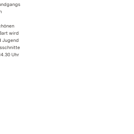
Rundgangs
n
schönen
Bart wird
nd Jugend
sschnitte
14.30 Uhr