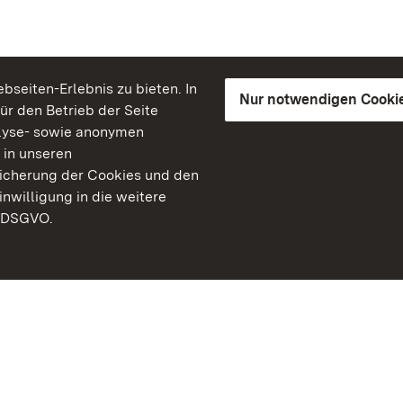
seiten-Erlebnis zu bieten. In
Nur notwendigen Cooki
für den Betrieb der Seite
lyse- sowie anonymen
 in unseren
peicherung der Cookies und den
inwilligung in die weitere
) DSGVO.
Staatliche Schlösser un
Baden-Württemberg
Kontakt
FAQ
Impressum
Datenschutz
Gebärdensprache
Leichte Sprache