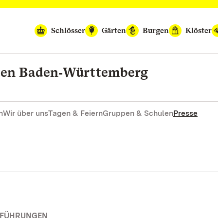
Schlösser
Gärten
Burgen
Klöster
rten Baden‑Württemberg
n
Wir über uns
Tagen & Feiern
Gruppen & Schulen
Presse
RFÜHRUNGEN