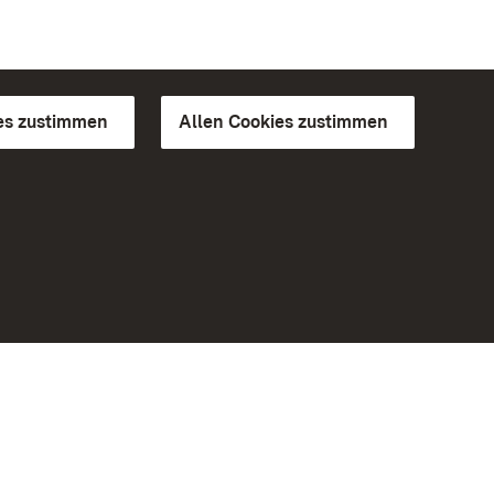
es zustimmen
Allen Cookies zustimmen
d Gärten
Weiteres
Portal
Monumente
Besuchen Sie uns auf Facebook
Besuchen Sie uns auf Instagram
Besuchen Sie uns auf Youtube
Lernen Sie unsere Apps kennen