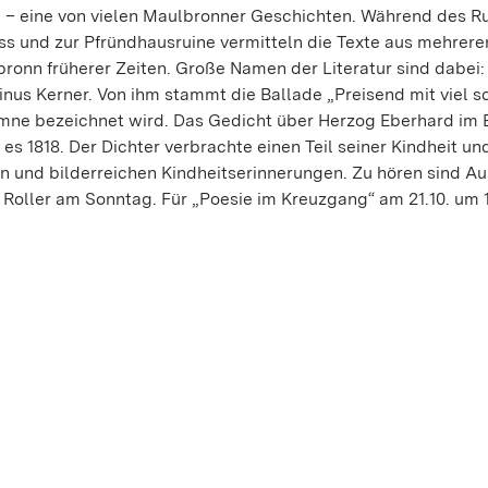
e – eine von vielen Maulbronner Geschichten. Während des 
 und zur Pfründhausruine vermitteln die Texte aus mehrere
onn früherer Zeiten. Große Namen der Literatur sind dabei:
inus Kerner. Von ihm stammt die Ballade „Preisend mit viel 
ymne bezeichnet wird. Das Gedicht über Herzog Eberhard im 
e es 1818. Der Dichter verbrachte einen Teil seiner Kindheit u
en und bilderreichen Kindheitserinnerungen. Zu hören sind Au
a Roller am Sonntag. Für „Poesie im Kreuzgang“ am 21.10. um 