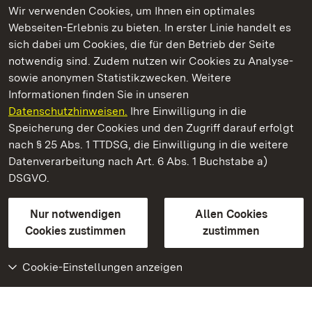
Wir verwenden Cookies, um Ihnen ein optimales
Webseiten-Erlebnis zu bieten. In erster Linie handelt es
Kommen. Staunen. Genießen.
sich dabei um Cookies, die für den Betrieb der Seite
notwendig sind. Zudem nutzen wir Cookies zu Analyse-
sowie anonymen Statistikzwecken. Weitere
Informationen finden Sie in unseren
Datenschutzhinweisen.
Ihre Einwilligung in die
Staatliche Schlösser und Gärten Baden‑Württemberg
Speicherung der Cookies und den Zugriff darauf erfolgt
nach § 25 Abs. 1 TTDSG, die Einwilligung in die weitere
Staatliche Schlösser und Gärten Baden-Württemberg
Datenverarbeitung nach Art. 6 Abs. 1 Buchstabe a)
DSGVO.
Kontakt
FAQ
Impressum
Datenschutz
Gebärdensprache
Leichte Sprache
Erklärung zur Barrierefreiheit
Nur notwendigen
Allen Cookies
BITV-konform (geprüfte Seiten)
Cookies zustimmen
zustimmen
Cookie-Einstellungen anzeigen
Weiteres
Portal
Monumente