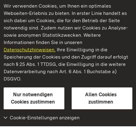
Wir verwenden Cookies, um Ihnen ein optimales
Webseiten-Erlebnis zu bieten. In erster Linie handelt es
Kommen. Staunen. Genießen.
sich dabei um Cookies, die für den Betrieb der Seite
notwendig sind. Zudem nutzen wir Cookies zu Analyse-
sowie anonymen Statistikzwecken. Weitere
Informationen finden Sie in unseren
Datenschutzhinweisen.
Ihre Einwilligung in die
Staatliche Schlösser und Gärten Baden‑Württemberg
Speicherung der Cookies und den Zugriff darauf erfolgt
nach § 25 Abs. 1 TTDSG, die Einwilligung in die weitere
Staatliche Schlösser und Gärten Baden-Württemberg
Datenverarbeitung nach Art. 6 Abs. 1 Buchstabe a)
DSGVO.
Kontakt
FAQ
Impressum
Datenschutz
Gebärdensprache
Leichte Sprache
Erklärung zur Barrierefreiheit
Nur notwendigen
Allen Cookies
BITV-konform (geprüfte Seiten)
Cookies zustimmen
zustimmen
Cookie-Einstellungen anzeigen
Weiteres
Portal
Monumente