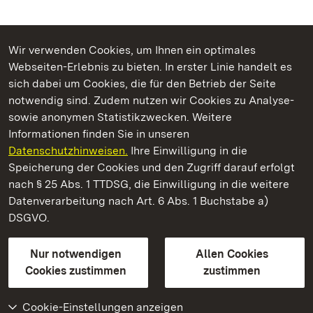
Wir verwenden Cookies, um Ihnen ein optimales
Webseiten-Erlebnis zu bieten. In erster Linie handelt es
Kommen. Staunen. Genießen.
sich dabei um Cookies, die für den Betrieb der Seite
notwendig sind. Zudem nutzen wir Cookies zu Analyse-
sowie anonymen Statistikzwecken. Weitere
Informationen finden Sie in unseren
Datenschutzhinweisen.
Ihre Einwilligung in die
Staatliche Schlösser und Gärten Baden‑Württemberg
Speicherung der Cookies und den Zugriff darauf erfolgt
nach § 25 Abs. 1 TTDSG, die Einwilligung in die weitere
Staatliche Schlösser und Gärten Baden-Württemberg
Datenverarbeitung nach Art. 6 Abs. 1 Buchstabe a)
DSGVO.
Kontakt
FAQ
Impressum
Datenschutz
Gebärdensprache
Leichte Sprache
Erklärung zur Barrierefreiheit
Nur notwendigen
Allen Cookies
BITV-konform (geprüfte Seiten)
Cookies zustimmen
zustimmen
Cookie-Einstellungen anzeigen
Weiteres