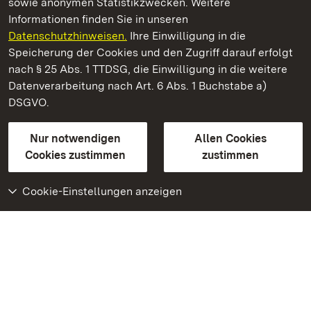
sowie anonymen Statistikzwecken. Weitere
Informationen finden Sie in unseren
Datenschutzhinweisen.
Ihre Einwilligung in die
Staatliche Schlösser und Gärten Baden‑Württemberg
Speicherung der Cookies und den Zugriff darauf erfolgt
nach § 25 Abs. 1 TTDSG, die Einwilligung in die weitere
Staatliche Schlösser und Gärten Baden-Württemberg
Datenverarbeitung nach Art. 6 Abs. 1 Buchstabe a)
DSGVO.
Kontakt
FAQ
Impressum
Datenschutz
Gebärdensprache
Leichte Sprache
Erklärung zur Barrierefreiheit
Nur notwendigen
Allen Cookies
BITV-konform (geprüfte Seiten)
Cookies zustimmen
zustimmen
Cookie-Einstellungen anzeigen
Weiteres
Portal
Monumente
Besuchen Sie uns auf
Facebook
Besuchen Sie uns auf
Instagram
Besuchen Sie uns auf
Youtube