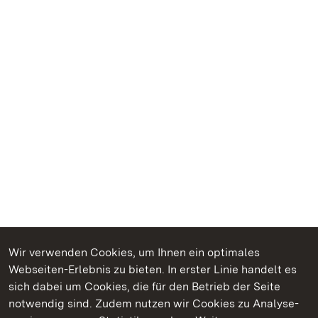
Wir verwenden Cookies, um Ihnen ein optimales
Webseiten-Erlebnis zu bieten. In erster Linie handelt es
Kommen. Staunen. Genießen.
sich dabei um Cookies, die für den Betrieb der Seite
notwendig sind. Zudem nutzen wir Cookies zu Analyse-