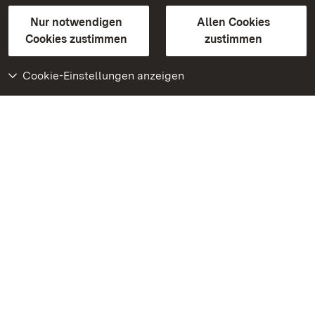
Gebärdensprache
Leichte Sprache
Erklärung zur Barrierefreiheit
Nur notwendigen
Allen Cookies
BITV-konform (geprüfte Seiten)
Cookies zustimmen
zustimmen
Cookie-Einstellungen anzeigen
Weiteres
Portal
Monumente
Besuchen Sie uns auf
Facebook
Besuchen Sie uns auf
Instagram
Besuchen Sie uns auf
Youtube
Lernen Sie unsere Apps
kennen
Google Play Store
App Store für iPhone