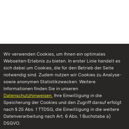
Wir verwenden Cookies, um Ihnen ein optimales
Webseiten-Erlebnis zu bieten. In erster Linie handelt es
Kommen. Staunen. Genießen.
sich dabei um Cookies, die für den Betrieb der Seite
notwendig sind. Zudem nutzen wir Cookies zu Analyse-
sowie anonymen Statistikzwecken. Weitere
Informationen finden Sie in unseren
Datenschutzhinweisen.
Ihre Einwilligung in die
Staatliche Schlösser und Gärten Baden‑Württemberg
Speicherung der Cookies und den Zugriff darauf erfolgt
nach § 25 Abs. 1 TTDSG, die Einwilligung in die weitere
Staatliche Schlösser und Gärten Baden-Württemberg
Datenverarbeitung nach Art. 6 Abs. 1 Buchstabe a)
DSGVO.
Kontakt
FAQ
Impressum
Datenschutz