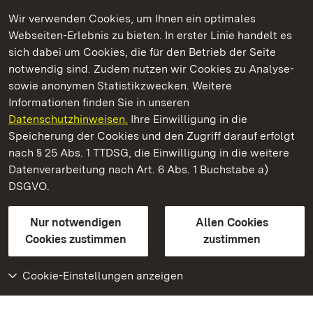
Wir verwenden Cookies, um Ihnen ein optimales
Webseiten-Erlebnis zu bieten. In erster Linie handelt es
Kommen. Staunen. Genießen.
sich dabei um Cookies, die für den Betrieb der Seite
notwendig sind. Zudem nutzen wir Cookies zu Analyse-
sowie anonymen Statistikzwecken. Weitere
Informationen finden Sie in unseren
Datenschutzhinweisen.
Ihre Einwilligung in die
Staatliche Schlösser und Gärten Baden‑Württemberg
Speicherung der Cookies und den Zugriff darauf erfolgt
nach § 25 Abs. 1 TTDSG, die Einwilligung in die weitere
Staatliche Schlösser und Gärten Baden-Württemberg
Datenverarbeitung nach Art. 6 Abs. 1 Buchstabe a)
DSGVO.
Kontakt
FAQ
Impressum
Datenschutz
Gebärdensprache
Leichte Sprache
Erklärung zur Barrierefreiheit
Nur notwendigen
Allen Cookies
BITV-konform (geprüfte Seiten)
Cookies zustimmen
zustimmen
Cookie-Einstellungen anzeigen
Weiteres
Portal
Monumente