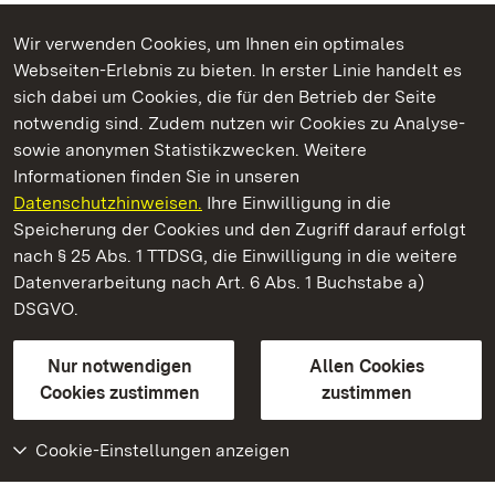
Wir verwenden Cookies, um Ihnen ein optimales
Webseiten-Erlebnis zu bieten. In erster Linie handelt es
Kommen. Staunen. Genießen.
sich dabei um Cookies, die für den Betrieb der Seite
notwendig sind. Zudem nutzen wir Cookies zu Analyse-
sowie anonymen Statistikzwecken. Weitere
Informationen finden Sie in unseren
Datenschutzhinweisen.
Ihre Einwilligung in die
Staatliche Schlösser und Gärten Baden‑Württemberg
Speicherung der Cookies und den Zugriff darauf erfolgt
nach § 25 Abs. 1 TTDSG, die Einwilligung in die weitere
Staatliche Schlösser und Gärten Baden-Württemberg
Datenverarbeitung nach Art. 6 Abs. 1 Buchstabe a)
DSGVO.
Kontakt
FAQ
Impressum
Datenschutz
Gebärdensprache
Leichte Sprache
Erklärung zur Barrierefreiheit
Nur notwendigen
Allen Cookies
BITV-konform (geprüfte Seiten)
Cookies zustimmen
zustimmen
Cookie-Einstellungen anzeigen
Weiteres
Portal
Monumente