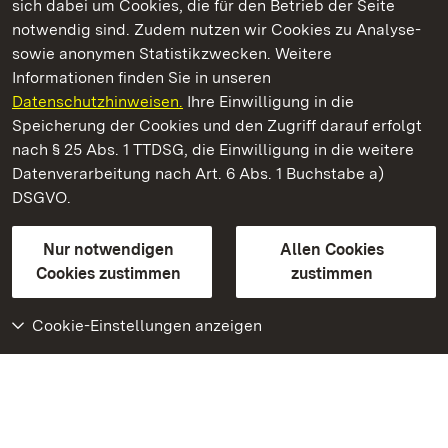
sich dabei um Cookies, die für den Betrieb der Seite
notwendig sind. Zudem nutzen wir Cookies zu Analyse-
sowie anonymen Statistikzwecken. Weitere
Informationen finden Sie in unseren
Datenschutzhinweisen.
Ihre Einwilligung in die
Staatliche Schlösser und Gärten Baden‑Württemberg
Speicherung der Cookies und den Zugriff darauf erfolgt
nach § 25 Abs. 1 TTDSG, die Einwilligung in die weitere
Staatliche Schlösser und Gärten Baden-Württemberg
Datenverarbeitung nach Art. 6 Abs. 1 Buchstabe a)
DSGVO.
Kontakt
FAQ
Impressum
Datenschutz
Gebärdensprache
Leichte Sprache
Erklärung zur Barrierefreiheit
Nur notwendigen
Allen Cookies
BITV-konform (geprüfte Seiten)
Cookies zustimmen
zustimmen
Cookie-Einstellungen anzeigen
Weiteres
Portal
Monumente
Besuchen Sie uns auf
Facebook
Besuchen Sie uns auf