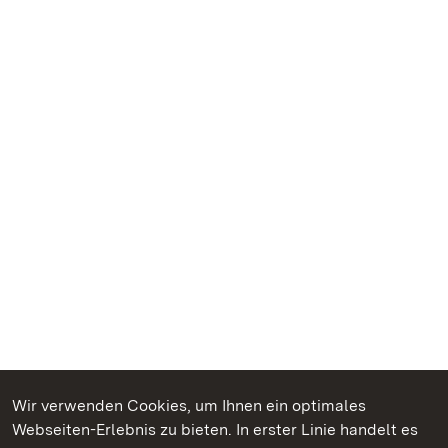
Wir verwenden Cookies, um Ihnen ein optimales
Webseiten-Erlebnis zu bieten. In erster Linie handelt es
Kommen. Staunen. Genießen.