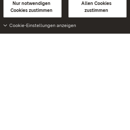
Erklärung zur Barrierefreiheit
Nur notwendigen
Allen Cookies
BITV-konform (geprüfte Seiten)
Cookies zustimmen
zustimmen
Cookie-Einstellungen anzeigen
Weiteres
Portal
Monumente
Besuchen Sie uns auf
Facebook
Besuchen Sie uns auf
Instagram
Besuchen Sie uns auf
Youtube
Lernen Sie unsere Apps
kennen
Google Play Store
App Store für iPhone