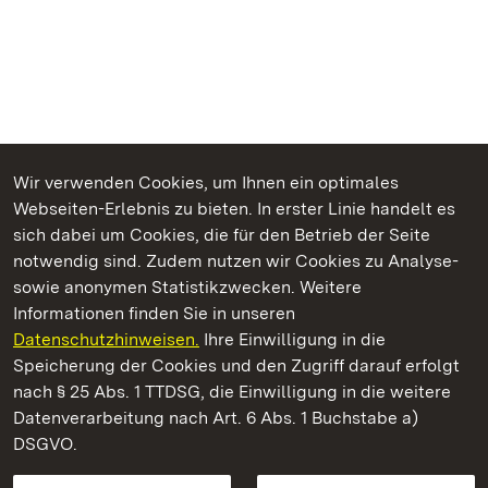
Wir verwenden Cookies, um Ihnen ein optimales
Webseiten-Erlebnis zu bieten. In erster Linie handelt es
Kommen. Staunen. Genießen.
sich dabei um Cookies, die für den Betrieb der Seite
notwendig sind. Zudem nutzen wir Cookies zu Analyse-
sowie anonymen Statistikzwecken. Weitere
Informationen finden Sie in unseren
Datenschutzhinweisen.
Ihre Einwilligung in die
Staatliche Schlösser und Gärten Baden‑Württemberg
Speicherung der Cookies und den Zugriff darauf erfolgt
nach § 25 Abs. 1 TTDSG, die Einwilligung in die weitere
Staatliche Schlösser und Gärten Baden-Württemberg
Datenverarbeitung nach Art. 6 Abs. 1 Buchstabe a)
DSGVO.
Kontakt
FAQ
Impressum
Datenschutz
Gebärdensprache
Leichte Sprache