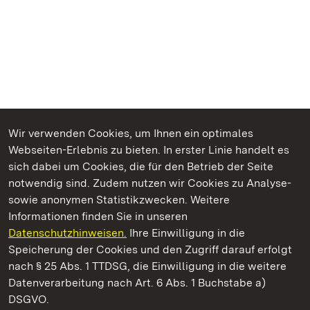
Wir verwenden Cookies, um Ihnen ein optimales
Webseiten-Erlebnis zu bieten. In erster Linie handelt es
Kommen. Staunen. Genießen.
sich dabei um Cookies, die für den Betrieb der Seite
notwendig sind. Zudem nutzen wir Cookies zu Analyse-
sowie anonymen Statistikzwecken. Weitere
Informationen finden Sie in unseren
Datenschutzhinweisen.
Ihre Einwilligung in die
Staatliche Schlösser und Gärten Baden‑Württemberg
Speicherung der Cookies und den Zugriff darauf erfolgt
nach § 25 Abs. 1 TTDSG, die Einwilligung in die weitere
Staatliche Schlösser und Gärten Baden-Württemberg
Datenverarbeitung nach Art. 6 Abs. 1 Buchstabe a)
DSGVO.
Kontakt
FAQ
Impressum
Datenschutz