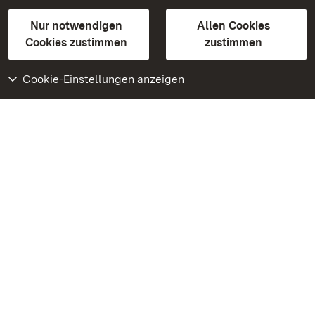
Gebärdensprache
Leichte Sprache
Erklärung zur Barrierefreiheit
Nur notwendigen
Allen Cookies
BITV-konform (geprüfte Seiten)
Cookies zustimmen
zustimmen
Cookie-Einstellungen anzeigen
Weiteres
Portal
Monumente
Besuchen Sie uns auf
Facebook
Besuchen Sie uns auf
Instagram
Besuchen Sie uns auf
Youtube
Lernen Sie unsere Apps
kennen
Google Play Store
App Store für iPhone