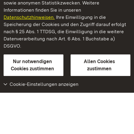
sowie anonymen Statistikzwecken. Weitere
Informationen finden Sie in unseren
Datenschutzhinweisen.
Ihre Einwilligung in die
Staatliche Schlösser und Gärten Baden‑Württemberg
Speicherung der Cookies und den Zugriff darauf erfolgt
nach § 25 Abs. 1 TTDSG, die Einwilligung in die weitere
Staatliche Schlösser und Gärten Baden-Württemberg
Datenverarbeitung nach Art. 6 Abs. 1 Buchstabe a)
DSGVO.
Kontakt
FAQ
Impressum
Datenschutz
Gebärdensprache
Leichte Sprache
Erklärung zur Barrierefreiheit
Nur notwendigen
Allen Cookies
BITV-konform (geprüfte Seiten)
Cookies zustimmen
zustimmen
Cookie-Einstellungen anzeigen
Weiteres
Portal
Monumente
Besuchen Sie uns auf
Facebook
Besuchen Sie uns auf
Instagram
Besuchen Sie uns auf