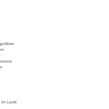
 größten
ann
r
anorama
em
. Im Laufe