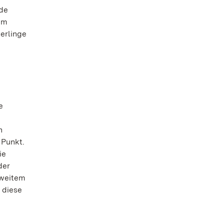
nde
em
erlinge
e
n
 Punkt.
ie
der
 weitem
 diese