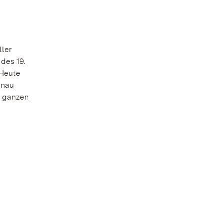
ller
 des 19.
 Heute
enau
r ganzen