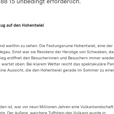
88 15 unbedingt erforderlich.
ug auf den Hohentwiel
nd weithin zu sehen: Die Festungsruine Hohentwiel, eine der
Hegau. Einst war sie Residenz der Herzöge von Schwaben, d
ieg eröffnet den Besucherinnen und Besuchern immer wiede
g wartet oben: Bei klarem Wetter reicht das spektakuläre P
 Eine Aussicht, die den Hohentwiel gerade im Sommer zu ein
nden ist, war vor neun Millionen Jahren eine Vulkanlandschaft
ete. Der äußere, weichere Tuffstein des Vulkans wurde in