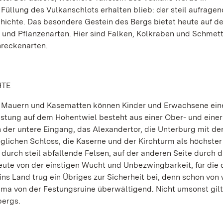
Füllung des Vulkanschlots erhalten blieb: der steil aufrage
hichte. Das besondere Gestein des Bergs bietet heute auf d
 und Pflanzenarten. Hier sind Falken, Kolkraben und Schmett
hreckenarten.
HTE
n Mauern und Kasematten können Kinder und Erwachsene ein
estung auf dem Hohentwiel besteht aus einer Ober- und einer
n der untere Eingang, das Alexandertor, die Unterburg mit de
lichen Schloss, die Kaserne und der Kirchturm als höchster
 durch steil abfallende Felsen, auf der anderen Seite durch d
te von der einstigen Wucht und Unbezwingbarkeit, für die 
ins Land trug ein Übriges zur Sicherheit bei, denn schon von
rama von der Festungsruine überwältigend. Nicht umsonst gilt
bergs.