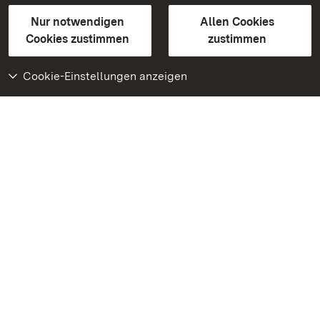
Gebärdensprache
Leichte Sprache
Erklärung zur Barrierefreiheit
Nur notwendigen
Allen Cookies
BITV-konform (geprüfte Seiten)
Cookies zustimmen
zustimmen
Cookie-Einstellungen anzeigen
Weiteres
Portal
Monumente
Besuchen Sie uns auf
Facebook
Besuchen Sie uns auf
Instagram
Besuchen Sie uns auf
Youtube
Lernen Sie unsere Apps
kennen
Google Play Store
App Store für iPhone