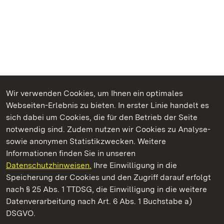
Wir verwenden Cookies, um Ihnen ein optimales
Webseiten-Erlebnis zu bieten. In erster Linie handelt es
Kommen. Staunen. Genießen.
sich dabei um Cookies, die für den Betrieb der Seite
notwendig sind. Zudem nutzen wir Cookies zu Analyse-
sowie anonymen Statistikzwecken. Weitere
Informationen finden Sie in unseren
Datenschutzhinweisen.
Ihre Einwilligung in die
Staatliche Schlösser und Gärten Baden‑Württemberg
Speicherung der Cookies und den Zugriff darauf erfolgt
nach § 25 Abs. 1 TTDSG, die Einwilligung in die weitere
Staatliche Schlösser und Gärten Baden-Württemberg
Datenverarbeitung nach Art. 6 Abs. 1 Buchstabe a)
DSGVO.
Kontakt
FAQ
Impressum
Datenschutz