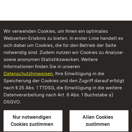
Wir verwenden Cookies, um Ihnen ein optimales
Webseiten-Erlebnis zu bieten. In erster Linie handelt es
Kommen. Staunen. Genießen.
sich dabei um Cookies, die für den Betrieb der Seite
notwendig sind. Zudem nutzen wir Cookies zu Analyse-
sowie anonymen Statistikzwecken. Weitere
Informationen finden Sie in unseren
Datenschutzhinweisen.
Ihre Einwilligung in die
Staatliche Schlösser und Gärten Baden‑Württemberg
Speicherung der Cookies und den Zugriff darauf erfolgt
nach § 25 Abs. 1 TTDSG, die Einwilligung in die weitere
Staatliche Schlösser und Gärten Baden-Württemberg
Datenverarbeitung nach Art. 6 Abs. 1 Buchstabe a)
DSGVO.
Kontakt
FAQ
Impressum
Datenschutz
Gebärdensprache
Leichte Sprache
Erklärung zur Barrierefreiheit
Nur notwendigen
Allen Cookies
BITV-konform (geprüfte Seiten)
Cookies zustimmen
zustimmen