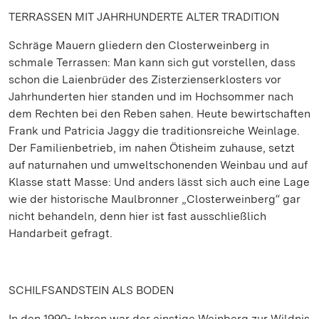
TERRASSEN MIT JAHRHUNDERTE ALTER TRADITION
Schräge Mauern gliedern den Closterweinberg in
schmale Terrassen: Man kann sich gut vorstellen, dass
schon die Laienbrüder des Zisterzienserklosters vor
Jahrhunderten hier standen und im Hochsommer nach
dem Rechten bei den Reben sahen. Heute bewirtschaften
Frank und Patricia Jaggy die traditionsreiche Weinlage.
Der Familienbetrieb, im nahen Ötisheim zuhause, setzt
auf naturnahen und umweltschonenden Weinbau und auf
Klasse statt Masse: Und anders lässt sich auch eine Lage
wie der historische Maulbronner „Closterweinberg“ gar
nicht behandeln, denn hier ist fast ausschließlich
Handarbeit gefragt.
SCHILFSANDSTEIN ALS BODEN
In den 1990-Jahren war der einstige Weinberg zur Wildnis