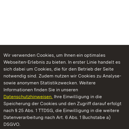
Wir verwenden Cookies, um Ihnen ein optimales
Webseiten-Erlebnis zu bieten. In erster Linie handelt es
Kommen. Staunen. Genießen.
sich dabei um Cookies, die für den Betrieb der Seite
notwendig sind. Zudem nutzen wir Cookies zu Analyse-
sowie anonymen Statistikzwecken. Weitere
Informationen finden Sie in unseren
Datenschutzhinweisen.
Ihre Einwilligung in die
Staatliche Schlösser und Gärten Baden‑Württemberg
Speicherung der Cookies und den Zugriff darauf erfolgt
nach § 25 Abs. 1 TTDSG, die Einwilligung in die weitere
Staatliche Schlösser und Gärten Baden-Württemberg
Datenverarbeitung nach Art. 6 Abs. 1 Buchstabe a)
DSGVO.
Kontakt
FAQ
Impressum
Datenschutz