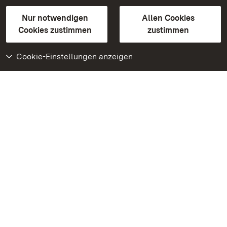
Gebärdensprache
Leichte Sprache
Erklärung zur Barrierefreiheit
Nur notwendigen
Allen Cookies
BITV-konform (geprüfte Seiten)
Cookies zustimmen
zustimmen
Cookie-Einstellungen anzeigen
Weiteres
Portal
Monumente
Besuchen Sie uns auf
Facebook
Besuchen Sie uns auf
Instagram
Besuchen Sie uns auf
Youtube
Lernen Sie unsere Apps
kennen
Google Play Store
App Store für iPhone