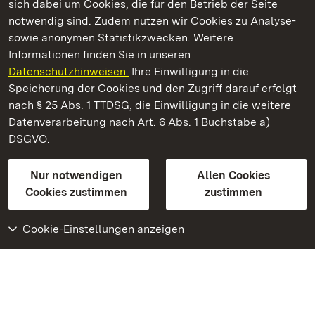
sich dabei um Cookies, die für den Betrieb der Seite
notwendig sind. Zudem nutzen wir Cookies zu Analyse-
sowie anonymen Statistikzwecken. Weitere
Informationen finden Sie in unseren
Datenschutzhinweisen.
Ihre Einwilligung in die
Staatliche Schlösser und Gärten Baden‑Württemberg
Speicherung der Cookies und den Zugriff darauf erfolgt
nach § 25 Abs. 1 TTDSG, die Einwilligung in die weitere
Staatliche Schlösser und Gärten Baden-Württemberg
Datenverarbeitung nach Art. 6 Abs. 1 Buchstabe a)
DSGVO.
Kontakt
FAQ
Impressum
Datenschutz
Gebärdensprache
Leichte Sprache
Erklärung zur Barrierefreiheit
Nur notwendigen
Allen Cookies
BITV-konform (geprüfte Seiten)
Cookies zustimmen
zustimmen
Cookie-Einstellungen anzeigen
Weiteres
Portal
Monumente
Besuchen Sie uns auf
Facebook
Besuchen Sie uns auf