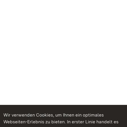
Wir verwenden Cookies, um Ihnen ein optimales
Webseiten-Erlebnis zu bieten. In erster Linie handelt es
Kommen. Staunen. Genießen.