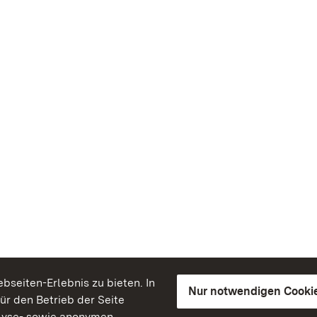
seiten-Erlebnis zu bieten. In
Nur notwendigen Cooki
für den Betrieb der Seite
lyse- sowie anonymen