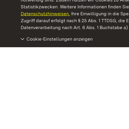
Statistikzwecken. Weitere Informationen finden Sie
Datenschutzhinweisen.
Ihre Einwilligung in die S
Kommen. Staunen. Genießen.
Zugriff darauf erfolgt nach § 25 Abs. 1 TTDSG, die E
Datenverarbeitung nach Art. 6 Abs. 1 Buchstabe a
Cookie-Einstellungen anzeigen
Staatliche Schlösser und Gärten Baden‑Württemberg