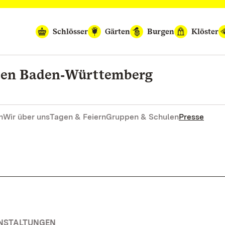
Schlösser
Gärten
Burgen
Klöster
rten Baden‑Württemberg
n
Wir über uns
Tagen & Feiern
Gruppen & Schulen
Presse
ANSTALTUNGEN