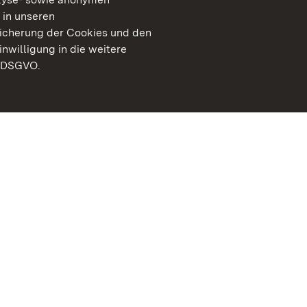
 in unseren
peicherung der Cookies und den
inwilligung in die weitere
) DSGVO.
Staatliche Schlösser un
Baden-Württemberg
Kontakt
FAQ
Impressum
Datenschutz
Gebärdensprache
Leichte Sprache
Erklärung zur Barrierefre
BITV-konform (geprüfte S