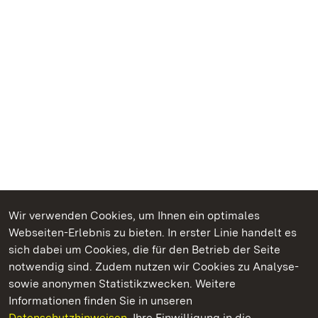
Wir verwenden Cookies, um Ihnen ein optimales
Webseiten-Erlebnis zu bieten. In erster Linie handelt es
Kommen. Staunen. Genießen.
sich dabei um Cookies, die für den Betrieb der Seite
notwendig sind. Zudem nutzen wir Cookies zu Analyse-
sowie anonymen Statistikzwecken. Weitere
Informationen finden Sie in unseren
Datenschutzhinweisen.
Ihre Einwilligung in die
Staatliche Schlösser und Gärten Baden‑Württemberg