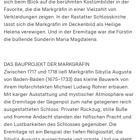
sich beim Blick auf die berühmten Kostümbilder in der
Favorite, die die Markgräfin in einer Vielzahlt von
Verkleidungen zeigen. In der Rastatter Schlosskirche
lässt sich die Markgräfin im Deckenbild als Heilige
Helena verewigen. Und in der Eremitage war die Fürstin
die büßende Sünderin Maria Magdalena.
DAS BAUPROJEKT DER MARKGRÄFIN
Zwischen 1717 und 1718 ließ Markgräfin Sibylla Augusta
von Baden-Baden (1675–1733) das kleine Bauwerk von
ihrem Hofarchitekten Michael Ludwig Rohrer erbauen.
Mit karger Ausstattung und mystischer Atmosphäre war
die Eremitage der Gegenpol zum nahe gelegenen reich
ausgestatteten Schloss: Privater Rückzug, stille Buße
und fromme Andacht standen der höfischen Pracht und
den Lustbarkeiten des Schlosses gegenüber. Die
Eremitage ist ein Beispiel der tiefen Religiosität, die
Sibylla Augusta auszeichnete und prägte. Und sie steht