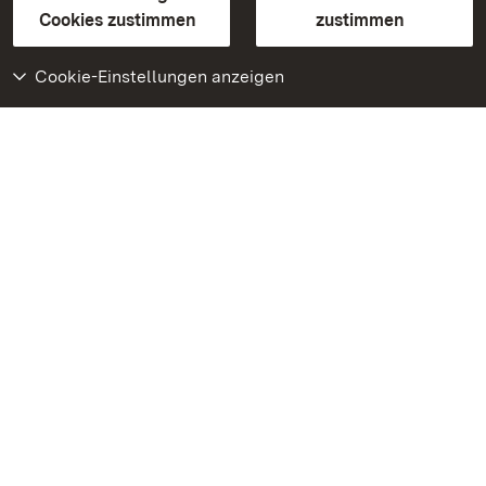
BITV-konform (geprüfte Seiten)
Cookies zustimmen
zustimmen
Cookie-Einstellungen anzeigen
Weiteres
Portal
Monumente
Besuchen Sie uns auf
Facebook
Besuchen Sie uns auf
Instagram
Besuchen Sie uns auf
Youtube
Lernen Sie unsere Apps
kennen
Google Play Store
App Store für iPhone