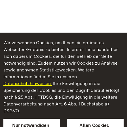
Wir verwenden Cookies, um Ihnen ein optimales
Webseiten-Erlebnis zu bieten. In erster Linie handelt es
Kommen. Staunen. Genießen.
sich dabei um Cookies, die für den Betrieb der Seite
notwendig sind. Zudem nutzen wir Cookies zu Analyse-
sowie anonymen Statistikzwecken. Weitere
Informationen finden Sie in unseren
Datenschutzhinweisen.
Ihre Einwilligung in die
Staatliche Schlösser und Gärten Baden‑Württemberg
Speicherung der Cookies und den Zugriff darauf erfolgt
nach § 25 Abs. 1 TTDSG, die Einwilligung in die weitere
Staatliche Schlösser und Gärten Baden-Württemberg
Datenverarbeitung nach Art. 6 Abs. 1 Buchstabe a)
DSGVO.
Kontakt
FAQ
Impressum
Datenschutz
Gebärdensprache
Leichte Sprache
Erklärung zur Barrierefreiheit
Nur notwendigen
Allen Cookies