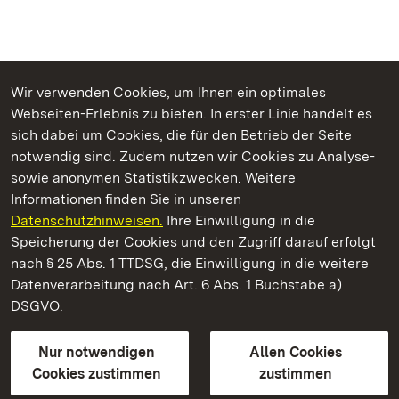
Wir verwenden Cookies, um Ihnen ein optimales
Webseiten-Erlebnis zu bieten. In erster Linie handelt es
Kommen. Staunen. Genießen.
sich dabei um Cookies, die für den Betrieb der Seite
notwendig sind. Zudem nutzen wir Cookies zu Analyse-
sowie anonymen Statistikzwecken. Weitere
Informationen finden Sie in unseren
Datenschutzhinweisen.
Ihre Einwilligung in die
Staatliche Schlösser und Gärten Baden‑Württemberg
Speicherung der Cookies und den Zugriff darauf erfolgt
nach § 25 Abs. 1 TTDSG, die Einwilligung in die weitere
Staatliche Schlösser und Gärten Baden-Württemberg
Datenverarbeitung nach Art. 6 Abs. 1 Buchstabe a)
DSGVO.
Kontakt
FAQ
Impressum
Datenschutz
Gebärdensprache
Leichte Sprache
Erklärung zur Barrierefreiheit
Nur notwendigen
Allen Cookies
BITV-konform (geprüfte Seiten)
Cookies zustimmen
zustimmen