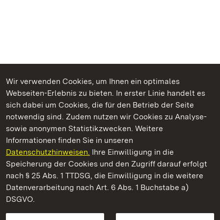
Wir verwenden Cookies, um Ihnen ein optimales
Webseiten-Erlebnis zu bieten. In erster Linie handelt es
Kommen. Staunen. Genießen.
sich dabei um Cookies, die für den Betrieb der Seite
notwendig sind. Zudem nutzen wir Cookies zu Analyse-
sowie anonymen Statistikzwecken. Weitere
Informationen finden Sie in unseren
Datenschutzhinweisen.
Ihre Einwilligung in die
Staatliche Schlösser und Gärten Baden‑Württemberg
Speicherung der Cookies und den Zugriff darauf erfolgt
nach § 25 Abs. 1 TTDSG, die Einwilligung in die weitere
Staatliche Schlösser und Gärten Baden-Württemberg
Datenverarbeitung nach Art. 6 Abs. 1 Buchstabe a)
DSGVO.
Kontakt
FAQ
Impressum
Datenschutz
Gebärdensprache
Leichte Sprache