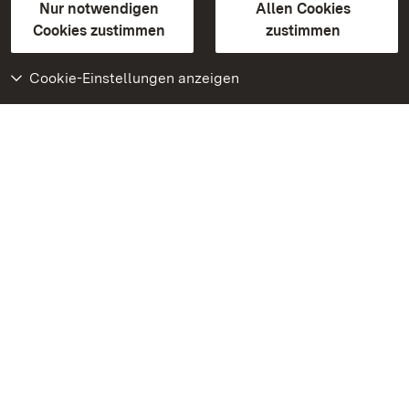
Erklärung zur Barrierefreiheit
Nur notwendigen
Allen Cookies
BITV-konform (geprüfte Seiten)
Cookies zustimmen
zustimmen
Cookie-Einstellungen anzeigen
Weiteres
Portal
Monumente
Besuchen Sie uns auf
Facebook
Besuchen Sie uns auf
Instagram
Besuchen Sie uns auf
Youtube
Lernen Sie unsere Apps
kennen
Google Play Store
App Store für iPhone