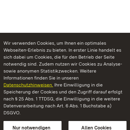
Wir verwenden Cookies, um Ihnen ein optimales
Webseiten-Erlebnis zu bieten. In erster Linie handelt es
Kommen. Staunen. Genießen.
sich dabei um Cookies, die für den Betrieb der Seite
notwendig sind. Zudem nutzen wir Cookies zu Analyse-
sowie anonymen Statistikzwecken. Weitere
Informationen finden Sie in unseren
Datenschutzhinweisen.
Ihre Einwilligung in die
Staatliche Schlösser und Gärten Baden‑Württemberg
Speicherung der Cookies und den Zugriff darauf erfolgt
nach § 25 Abs. 1 TTDSG, die Einwilligung in die weitere
Staatliche Schlösser und Gärten Baden-Württemberg
Datenverarbeitung nach Art. 6 Abs. 1 Buchstabe a)
DSGVO.
Kontakt
FAQ
Impressum
Datenschutz
Gebärdensprache
Leichte Sprache
Erklärung zur Barrierefreiheit
Nur notwendigen
Allen Cookies