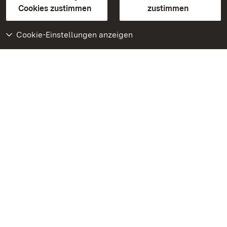
BITV-konform (geprüfte Seiten)
Cookies zustimmen
zustimmen
Cookie-Einstellungen anzeigen
Weiteres
Portal
Monumente
Besuchen Sie uns auf
Facebook
Besuchen Sie uns auf
Instagram
Besuchen Sie uns auf
Youtube
Lernen Sie unsere Apps
kennen
Google Play Store
App Store für iPhone