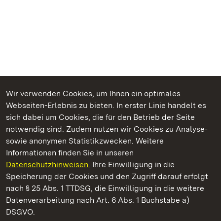
Wir verwenden Cookies, um Ihnen ein optimales
Webseiten-Erlebnis zu bieten. In erster Linie handelt es
Kommen. Staunen. Genießen.
sich dabei um Cookies, die für den Betrieb der Seite
notwendig sind. Zudem nutzen wir Cookies zu Analyse-
sowie anonymen Statistikzwecken. Weitere
Informationen finden Sie in unseren
Datenschutzhinweisen.
Ihre Einwilligung in die
Staatliche Schlösser und Gärten Baden‑Württemberg
Speicherung der Cookies und den Zugriff darauf erfolgt
nach § 25 Abs. 1 TTDSG, die Einwilligung in die weitere
Staatliche Schlösser und Gärten Baden-Württemberg
Datenverarbeitung nach Art. 6 Abs. 1 Buchstabe a)
DSGVO.
Kontakt
FAQ
Impressum
Datenschutz