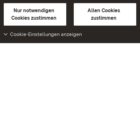
Gebärdensprache
Leichte Sprache
Erklärung zur Barrierefreiheit
Nur notwendigen
Allen Cookies
BITV-konform (geprüfte Seiten)
Cookies zustimmen
zustimmen
Cookie-Einstellungen anzeigen
Weiteres
Portal
Monumente
Besuchen Sie uns auf
Facebook
Besuchen Sie uns auf
Instagram
Besuchen Sie uns auf
Youtube
Lernen Sie unsere Apps
kennen
Google Play Store
App Store für iPhone