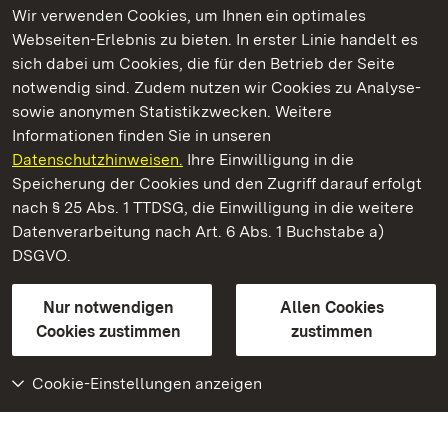
Wir verwenden Cookies, um Ihnen ein optimales
Webseiten-Erlebnis zu bieten. In erster Linie handelt es
Kommen. Staunen. Genießen.
sich dabei um Cookies, die für den Betrieb der Seite
notwendig sind. Zudem nutzen wir Cookies zu Analyse-
sowie anonymen Statistikzwecken. Weitere
Informationen finden Sie in unseren
Datenschutzhinweisen.
Ihre Einwilligung in die
Staatliche Schlösser und Gärten Baden‑Württemberg
Speicherung der Cookies und den Zugriff darauf erfolgt
nach § 25 Abs. 1 TTDSG, die Einwilligung in die weitere
Staatliche Schlösser und Gärten Baden-Württemberg
Datenverarbeitung nach Art. 6 Abs. 1 Buchstabe a)
DSGVO.
Kontakt
FAQ
Impressum
Datenschutz
Gebärdensprache
Leichte Sprache
Erklärung zur Barrierefreiheit
Nur notwendigen
Allen Cookies
BITV-konform (geprüfte Seiten)
Cookies zustimmen
zustimmen
Cookie-Einstellungen anzeigen
Weiteres
Portal
Monumente