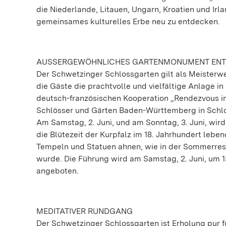
die Niederlande, Litauen, Ungarn, Kroatien und Irla
gemeinsames kulturelles Erbe neu zu entdecken.
AUSSERGEWÖHNLICHES GARTENMONUMENT EN
Der Schwetzinger Schlossgarten gilt als Meister
die Gäste die prachtvolle und vielfältige Anlage
deutsch-französischen Kooperation „Rendezvous im
Schlösser und Gärten Baden-Württemberg in Schl
Am Samstag, 2. Juni, und am Sonntag, 3. Juni, wir
die Blütezeit der Kurpfalz im 18. Jahrhundert leben
Tempeln und Statuen ahnen, wie in der Sommerresid
wurde. Die Führung wird am Samstag, 2. Juni, um 1
angeboten.
MEDITATIVER RUNDGANG
Der Schwetzinger Schlossgarten ist Erholung pur fü