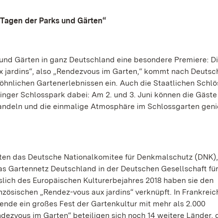
Tagen der Parks und Gärten“
und Gärten in ganz Deutschland eine besondere Premiere: D
x jardins“, also „Rendezvous im Garten,“ kommt nach Deuts
hnlichen Gartenerlebnissen ein. Auch die Staatlichen Schlö
ger Schlosspark dabei: Am 2. und 3. Juni können die Gäste
andeln und die einmalige Atmosphäre im Schlossgarten geni
ten das Deutsche Nationalkomitee für Denkmalschutz (DNK),
as Gartennetz Deutschland in der Deutschen Gesellschaft fü
lich des Europäischen Kulturerbejahres 2018 haben sie den
zösischen „Rendez-vous aux jardins“ verknüpft. In Frankreic
nde ein großes Fest der Gartenkultur mit mehr als 2.000
ezvous im Garten“ beteiligen sich noch 14 weitere Länder, 