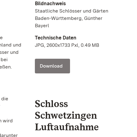
Bildnachweis
Staatliche Schlösser und Gärten
Baden-Württemberg, Günther
Bayerl
ie
Technische Daten
chland und
JPG, 2600x1733 Pxl, 0.49 MB
sser und
 bei
Download
eßen.
 die
Schloss
r
Schwetzingen
h wird
Luftaufnahme
darunter