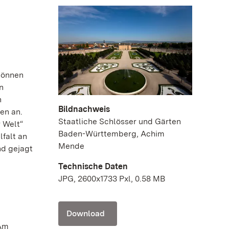
können
n
n
Bildnachweis
en an.
Staatliche Schlösser und Gärten
 Welt“
Baden-Württemberg, Achim
lfalt an
Mende
nd gejagt
Technische Daten
JPG, 2600x1733 Pxl, 0.58 MB
Download
 Am