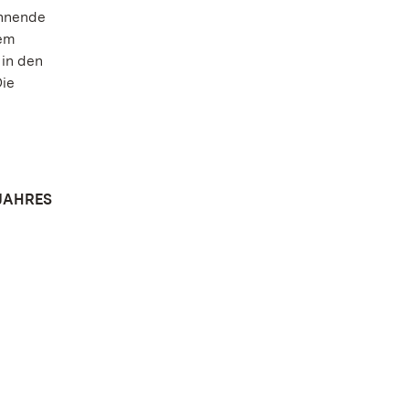
annende
dem
 in den
ie
JAHRES