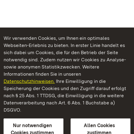
Wir verwenden Cookies, um Ihnen ein optimales
Webseiten-Erlebnis zu bieten. In erster Linie handelt es
Kommen. Staunen. Genießen.
sich dabei um Cookies, die für den Betrieb der Seite
notwendig sind. Zudem nutzen wir Cookies zu Analyse-
sowie anonymen Statistikzwecken. Weitere
Informationen finden Sie in unseren
Datenschutzhinweisen.
Ihre Einwilligung in die
Staatliche Schlösser und Gärten Baden‑Württemberg
Speicherung der Cookies und den Zugriff darauf erfolgt
nach § 25 Abs. 1 TTDSG, die Einwilligung in die weitere
Staatliche Schlösser und Gärten Baden-Württemberg
Datenverarbeitung nach Art. 6 Abs. 1 Buchstabe a)
DSGVO.
Kontakt
FAQ
Impressum
Datenschutz
Gebärdensprache
Leichte Sprache
Erklärung zur Barrierefreiheit
Nur notwendigen
Allen Cookies
BITV-konform (geprüfte Seiten)
Cookies zustimmen
zustimmen