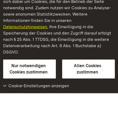
sich dabei um Cookies, die für den Betrieb der Seite
notwendig sind. Zudem nutzen wir Cookies zu Analyse-
sowie anonymen Statistikzwecken. Weitere
Informationen finden Sie in unseren
Datenschutzhinweisen.
Ihre Einwilligung in die
Staatliche Schlösser und Gärten Baden‑Württemberg
Speicherung der Cookies und den Zugriff darauf erfolgt
nach § 25 Abs. 1 TTDSG, die Einwilligung in die weitere
Staatliche Schlösser und Gärten Baden-Württemberg
Datenverarbeitung nach Art. 6 Abs. 1 Buchstabe a)
DSGVO.
Kontakt
FAQ
Impressum
Datenschutz
Gebärdensprache
Leichte Sprache
Erklärung zur Barrierefreiheit
Nur notwendigen
Allen Cookies
BITV-konform (geprüfte Seiten)
Cookies zustimmen
zustimmen
Cookie-Einstellungen anzeigen
Weiteres
Portal
Monumente
Besuchen Sie uns auf
Facebook
Besuchen Sie uns auf