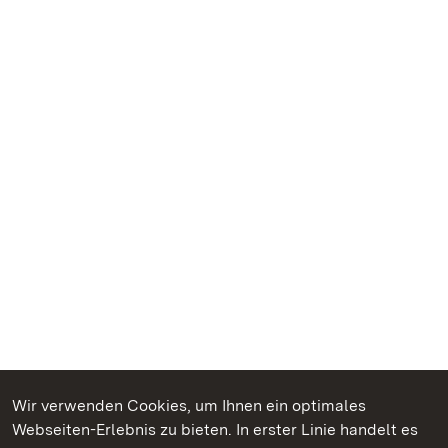
Wir verwenden Cookies, um Ihnen ein optimales
Webseiten-Erlebnis zu bieten. In erster Linie handelt es
Kommen. Staunen. Genießen.