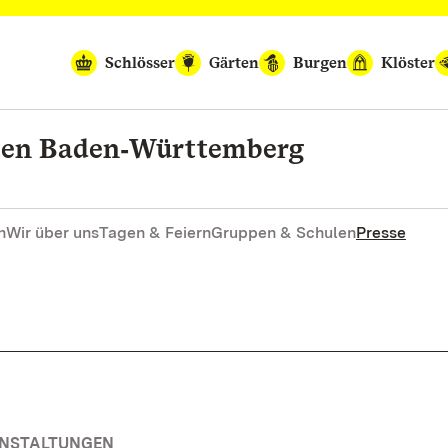
Schlösser
Gärten
Burgen
Klöster
rten Baden‑Württemberg
n
Wir über uns
Tagen & Feiern
Gruppen & Schulen
Presse
ANSTALTUNGEN