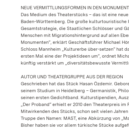
NEUE VERMITTLUNGSFORMEN IN DEN MONUMEN
Das Medium des Theaterstücks – das ist eine neue
Baden-Württemberg. Die große kulturtouristische In
Gesamtstrategie, die Staatlichen Schlösser und Gärt
Menschen mit Migrationshintergrund auf allen Ebe
Monumenten“, erklärt Geschäftsführer Michael Hö
Schloss Mannheim „Kulturerbe über-setzen“ hat d
ersten Mal eine der Projektideen um“, ordnet Mich
künftig verstärkt um „diversitätsbewusste Vermitt
AUTOR UND THEATERGRUPPE AUS DER REGION
Geschrieben hat das Stück Hasan Özdemir. Geboren 19
seinem Studium in Heidelberg – Germanistik, Philo
seinen ersten Gedichtband. Kulturstipendien, Aus
„Der Proband“ erhielt er 2010 den Theaterpreis 
Mitwirkenden des Stücks, schon seit vielen Jahren 
Truppe den Namen: MAST, eine Abkürzung von „Man
Bisher haben sie vor allem türkische Stücke aufgef