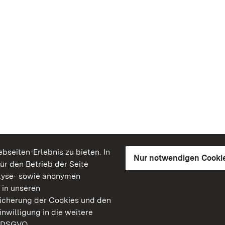
seiten-Erlebnis zu bieten. In
Nur notwendigen Cooki
für den Betrieb der Seite
lyse- sowie anonymen
 in unseren
peicherung der Cookies und den
inwilligung in die weitere
) DSGVO.