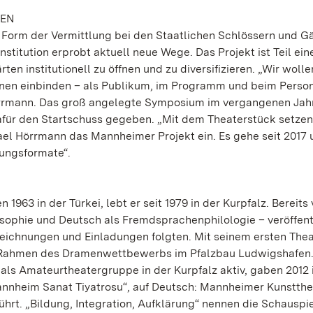
TEN
 Form der Vermittlung bei den Staatlichen Schlössern und G
stitution erprobt aktuell neue Wege. Das Projekt ist Teil ein
en institutionell zu öffnen und zu diversifizieren. „Wir wolle
nen einbinden – als Publikum, im Programm und beim Person
rrmann. Das groß angelegte Symposium im vergangenen Jahr
afür den Startschuss gegeben. „Mit dem Theaterstück setzen
ael Hörrmann das Mannheimer Projekt ein. Es gehe seit 2017
lungsformate“.
63 in der Türkei, lebt er seit 1979 in der Kurpfalz. Bereits 
sophie und Deutsch als Fremdsprachenphilologie – veröffent
zeichnungen und Einladungen folgten. Mit seinem ersten The
im Rahmen des Dramenwettbewerbs im Pfalzbau Ludwigshafen.
als Amateurtheatergruppe in der Kurpfalz aktiv, gaben 2012 
nheim Sanat Tiyatrosu“, auf Deutsch: Mannheimer Kunstthe
ührt. „Bildung, Integration, Aufklärung“ nennen die Schauspi