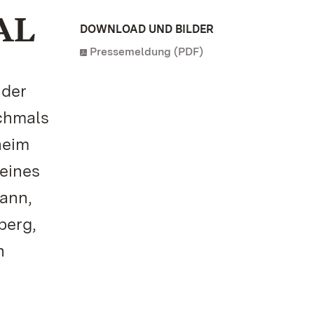
AL
DOWNLOAD UND BILDER
Pressemeldung (PDF)
 der
chmals
heim
 eines
ann,
berg,
n