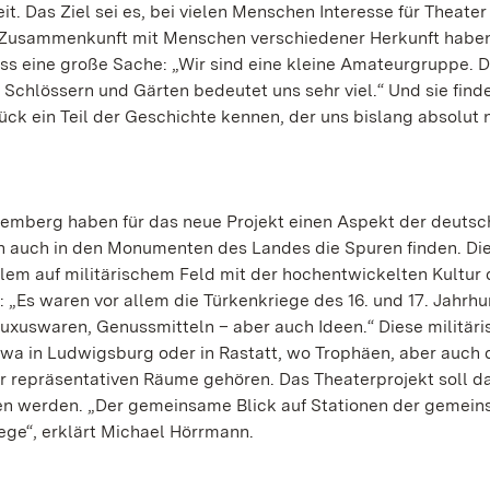
it. Das Ziel sei es, bei vielen Menschen Interesse für Theater
 Zusammenkunft mit Menschen verschiedener Herkunft haben“
ss eine große Sache: „Wir sind eine kleine Amateurgruppe. D
n Schlössern und Gärten bedeutet uns sehr viel.“ Und sie find
k ein Teil der Geschichte kennen, der uns bislang absolut 
emberg haben für das neue Projekt einen Aspekt der deutsc
ch auch in den Monumenten des Landes die Spuren finden. Di
lem auf militärischem Feld mit der hochentwickelten Kultur 
„Es waren vor allem die Türkenkriege des 16. und 17. Jahrhu
Luxuswaren, Genussmitteln – aber auch Ideen.“ Diese militäri
 etwa in Ludwigsburg oder in Rastatt, wo Trophäen, aber auch 
repräsentativen Räume gehören. Das Theaterprojekt soll d
en werden. „Der gemeinsame Blick auf Stationen der gemei
ege“, erklärt Michael Hörrmann.