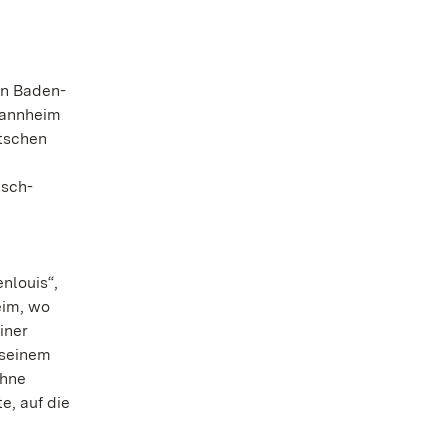
en Baden-
Mannheim
utschen
tsch-
nlouis“,
eim, wo
iner
 seinem
ohne
e, auf die