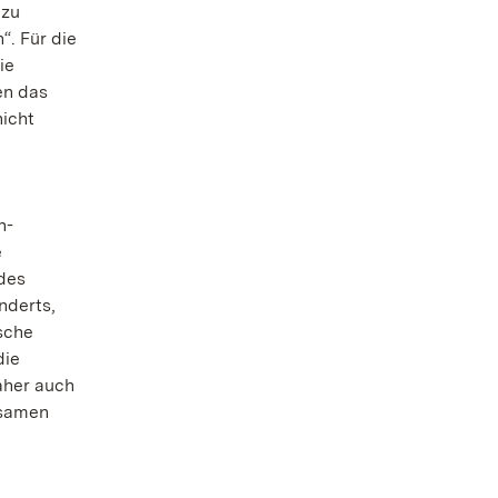
 zu
. Für die
ie
en das
nicht
h-
e
des
nderts,
sche
die
aher auch
nsamen