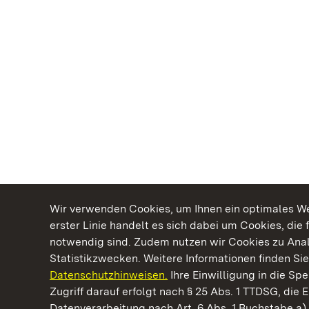
Wir verwenden Cookies, um Ihnen ein optimales Web
erster Linie handelt es sich dabei um Cookies, die 
notwendig sind. Zudem nutzen wir Cookies zu Ana
Statistikzwecken. Weitere Informationen finden Sie
Datenschutzhinweisen.
Ihre Einwilligung in die S
Kommen. Staunen. Genießen.
Zugriff darauf erfolgt nach § 25 Abs. 1 TTDSG, die E
Datenverarbeitung nach Art. 6 Abs. 1 Buchstabe a