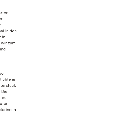
ärten
er
n
al in den
 in
 wir zum
 und
vor
lichte er
aterstück
 Die
ihrer
ater.
elerinnen