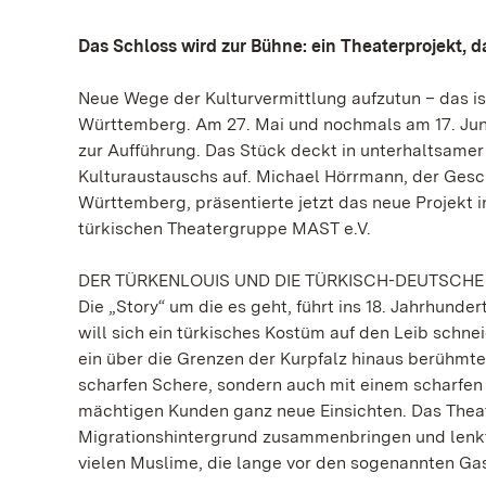
Das Schloss wird zur Bühne: ein Theaterprojekt, d
Neue Wege der Kulturvermittlung aufzutun – das is
Württemberg. Am 27. Mai und nochmals am 17. Jun
zur Aufführung. Das Stück deckt in unterhaltsame
Kulturaustauschs auf. Michael Hörrmann, der Gesc
Württemberg, präsentierte jetzt das neue Projekt
türkischen Theatergruppe MAST e.V.
DER TÜRKENLOUIS UND DIE TÜRKISCH-DEUTSCH
Die „Story“ um die es geht, führt ins 18. Jahrhund
will sich ein türkisches Kostüm auf den Leib schn
ein über die Grenzen der Kurpfalz hinaus berühmter 
scharfen Schere, sondern auch mit einem scharfen 
mächtigen Kunden ganz neue Einsichten. Das Theat
Migrationshintergrund zusammenbringen und lenkt d
vielen Muslime, die lange vor den sogenannten G