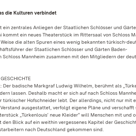
as die Kulturen verbindet
t ein zentrales Anliegen der Staatlichen Schlösser und Gärt
i kommt ein neues Theaterstück im Rittersaal von Schloss 
r Weise die alten Spuren eines wenig bekannten türkisch-de
häftsführer der Staatlichen Schlösser und Gärten Baden-
 in Schloss Mannheim zusammen mit den Mitgliedern der deu
E GESCHICHTE
ert: Der badische Markgraf Ludwig Wilhelm, berühmt als „Türke
eidern lassen. Deshalb macht er sich auf nach Schloss Mannh
türkischer Hofschneider lebt. Der allerdings, nicht nur mit e
Verstand ausgestattet, verfolgt eigene Pläne und verschafft
erstück „Türkenlouis‘ neue Kleider“ will Menschen mit und 
en Blick auf ein weithin vergessenes Kapitel der Geschicht
astarbeitern nach Deutschland gekommen sind.